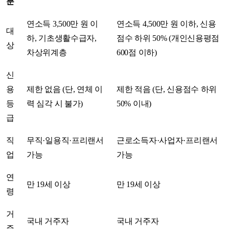
분
연소득 3,500만 원 이
연소득 4,500만 원 이하, 신용
대
하, 기초생활수급자,
점수 하위 50% (개인신용평점
상
차상위계층
600점 이하)
신
용
제한 없음 (단, 연체 이
제한 적음 (단, 신용점수 하위
등
력 심각 시 불가)
50% 이내)
급
직
무직·일용직·프리랜서
근로소득자·사업자·프리랜서
업
가능
가능
연
만 19세 이상
만 19세 이상
령
거
국내 거주자
국내 거주자
주