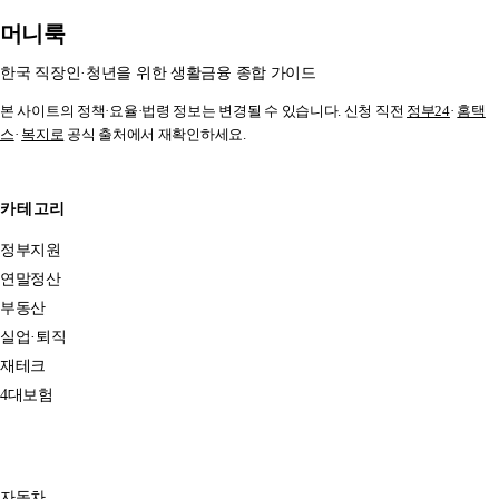
머니룩
한국 직장인·청년을 위한 생활금융 종합 가이드
본 사이트의 정책·요율·법령 정보는 변경될 수 있습니다. 신청 직전
정부24
·
홈택
스
·
복지로
공식 출처에서 재확인하세요.
카테고리
정부지원
연말정산
부동산
실업·퇴직
재테크
4대보험
자동차