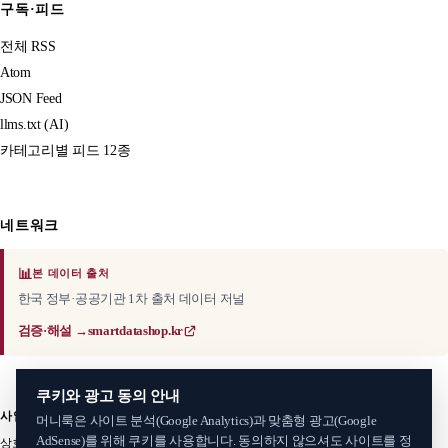
구독·피드
전체 RSS
Atom
JSON Feed
llms.txt (AI)
카테고리별 피드 12종
네트워크
📊
본 데이터 출처
한국 정부·공공기관 1차 출처 데이터 저널
검증·해설 →
smartdatashop.kr
쿠키와 광고 동의 안내
사업자 정보
머니룩은 사이트 분석(Google Analytics)과 맞춤형 광고(Google
AdSense)를 위해 쿠키를 사용합니다. 동의하지 않으셔도 사이트를 정
상호: 스마트데이터샵
·
서비스명: 머니룩 (MoneyLook)
대표: 김준혁