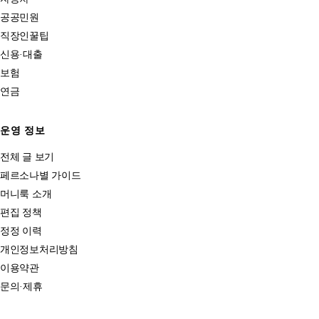
공공민원
직장인꿀팁
신용·대출
보험
연금
운영 정보
전체 글 보기
페르소나별 가이드
머니룩 소개
편집 정책
정정 이력
개인정보처리방침
이용약관
문의·제휴