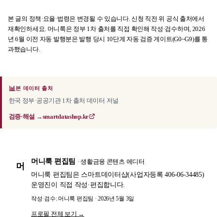
본 글의 정책·요율·법령은 변경될 수 있습니다. 신청 직전 위 공식 출처에서
재확인하세요. 머니룩은 정부 1차 출처를 직접 확인해 작성·검수하며, 2026
년 6월 이전 자동 발행분은 발행 당시 10단계 자동 검증 게이트(G0~G9)를 통
과했습니다.
📊
본 데이터 출처
한국 정부·공공기관 1차 출처 데이터 저널
검증·해설 →
smartdatashop.kr
머니룩 편집팀
· 생활금융 콘텐츠 에디터
머
머니룩 편집팀은 스마트데이터샵(사업자등록 406-06-34485)
운영진이 직접 작성·편집합니다.
작성·검수: 머니룩 편집팀 · 2026년 5월 3일
프로필 전체 보기 →