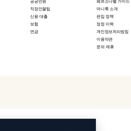
공공민원
페르소나별 가이드
직장인꿀팁
머니룩 소개
신용·대출
편집 정책
보험
정정 이력
연금
개인정보처리방침
이용약관
문의·제휴