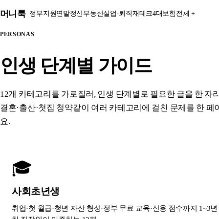
본문 바로가기
머니룩
정부지원
연말정산
부동산
실업·퇴직
재테크
4대보험
전체 +
PERSONAS
인생 단계별 가이드
12개 카테고리를 가로질러, 인생 단계별로 필요한 글을 한 자
결혼·출산·첫집 청약같이 여러 카테고리에 걸친 문제를 한 
요.
🎓
사회초년생
취업·첫 월급·청년 자산 형성·정부 무료 교육·신용 점수까지 1~3년