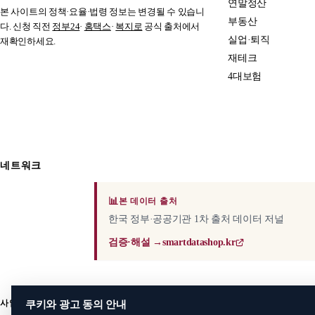
연말정산
본 사이트의 정책·요율·법령 정보는 변경될 수 있습니
부동산
다. 신청 직전
정부24
·
홈택스
·
복지로
공식 출처에서
실업·퇴직
재확인하세요.
재테크
4대보험
네트워크
📊
본 데이터 출처
한국 정부·공공기관 1차 출처 데이터 저널
검증·해설 →
smartdatashop.kr
사업자 정보
쿠키와 광고 동의 안내