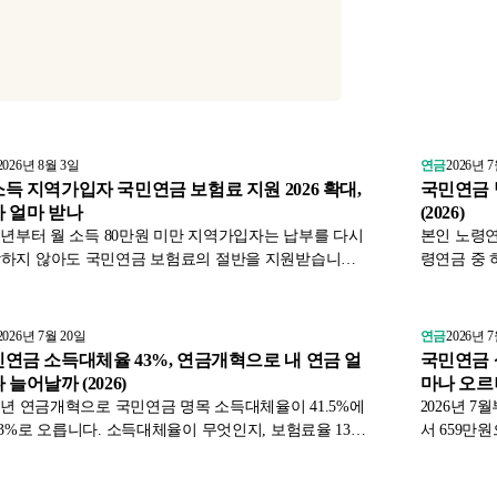
2026년 8월 3일
연금
2026년 
득 지역가입자 국민연금 보험료 지원 2026 확대,
국민연금 
 얼마 받나
(2026)
26년부터 월 소득 80만원 미만 지역가입자는 납부를 다시
본인 노령연
하지 않아도 국민연금 보험료의 절반을 지원받습니다.
령연금 중 
이 19만명에서 73만명으로 늘어난 확대 내용과 기존 제
유족연금의 
 지원 비율·기간, 신청 방법을 국민연금공단 기준으로
중복급여 조
했습니다.
2026년 7월 20일
연금
2026년 
연금 소득대체율 43%, 연금개혁으로 내 연금 얼
국민연금 상
 늘어날까 (2026)
마나 오르
26년 연금개혁으로 국민연금 명목 소득대체율이 41.5%에
2026년 
43%로 오릅니다. 소득대체율이 무엇인지, 보험료율 13%
서 659만
과 함께 내 노령연금 수령액이 얼마나 달라지는지, 세
월소득 63
로 유불리가 갈리는 이유까지 보건복지부 기준으로 정
머지 86%