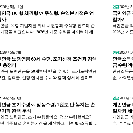
2026년 5월 11일
연금
2026년 
연금 DC형 채권형 vs 주식형, 손익분기점은 언
국민연금 적
일까
할까?
연금 DC형 가입자를 위해 채권형과 주식형 펀드의 손
국민연금 적
기점을 비교합니다. 2026년 기준 수익률 데이터와 세제
2026년 
, 신청 절차를 담았습니다.
아야 할 핵
2026년 5월 7일
연금
2026년 
연금 노령연금 60세 수령, 조기신청 조건과 감액
연금소득공제
준 총정리
금 수령액
연금 노령연금을 60세부터 받을 수 있는 조기노령연금
연금소득공제
조건, 감액률, 신청 절차를 수치와 함께 상세히 알려드립
준, 사적연
 2026년 4월 기준.
로 계산해드
2026년 5월 3일
연금
2026년 
연금 조기수령 vs 정상수령, 1원도 안 놓치는 손
개인연금 
기점 완벽 분석
절차와 세
연금 노령연금, 조기 수령할까요, 정상 수령할까요?
개인연금 계
26년 기준으로 손익분기점을 계산하고, 나이별·소득별 유
슈, 수수료 
를 표와 번호 절차로 정리했습니다. 국민연금공단·정부
준 절세 전