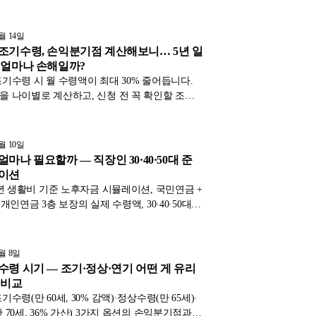
조건을 표와 함께 상세히 알려드립니다.
4월 14일
조기수령, 손익분기점 계산해보니… 5년 일
 얼마나 손해일까?
기수령 시 월 수령액이 최대 30% 줄어듭니다.
 나이별로 계산하고, 신청 전 꼭 확인할 조건
표와 함께 정리했습니다.
4월 10일
마나 필요할까 — 직장인 30·40·50대 준
레이션
0년 생활비 기준 노후자금 시뮬레이션, 국민연금 +
개인연금 3층 보장의 실제 수령액, 30·40·50대별
권장액, 부족분 대처법까지 정리.
4월 8일
수령 시기 — 조기·정상·연기 어떤 게 유리
 비교
수령(만 60세, 30% 감액)·정상수령(만 65세)·
 70세, 36% 가산) 3가지 옵션의 손익분기점과