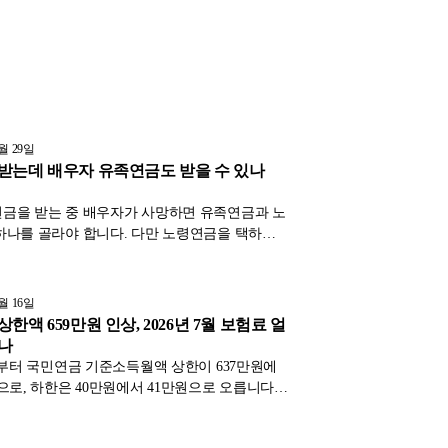
7월 29일
받는데 배우자 유족연금도 받을 수 있나
금을 받는 중 배우자가 사망하면 유족연금과 노
하나를 골라야 합니다. 다만 노령연금을 택하면
30%를 더 받는 병급 규칙을, 국민연금법 제56조
정 기준으로 계산 예시와 함께 정리했습니다.
7월 16일
한액 659만원 인상, 2026년 7월 보험료 얼
나
7월부터 국민연금 기준소득월액 상한이 637만원에
원으로, 하한은 40만원에서 41만원으로 오릅니다.
7만원을 넘는 고소득 가입자만 보험료가 늘고 나
는 변화가 없습니다. 인상분과 대상, 확인법을 정