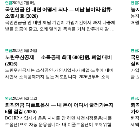
법을 정리했습니다.
리했
연금
2026년 7월 8일
연금
국민연금 안 내면 어떻게 되나 — 미납 불이익·압류·
농지
소멸시효 (2026)
농지
국민연금을 안 내면 체납 기간이 가입기간에서 빠져 나중에
매월
받을 연금이 줄고, 오래 밀리면 독촉을 거쳐 압류까지 갈 수
할 
있습니다. 다만 3년이 지나면 소멸시효로 낼 수도 없습니다.
을 
소득이 없을 때 쓰는 납부예외까지 미납 시 실제 영향을 정
습니
리했습니다.
연금
2026년 6월 24일
연금
노란우산공제 — 소득공제 최대 600만원, 폐업 대비
국민
(2026)
살리
노란우산공제는 소상공인·개인사업자가 폐업·노후에 대비
가입
하면서 소득공제까지 받는 제도입니다. 2026년부터 소득공
금 
제 한도가 최대 600만원으로 오르고 50개월 납입 제한이 폐
대로
지됐습니다. 소득공제 한도와 압류 보호 혜택을 정리했습니
기간
다.
다.
연금
2026년 6월 11일
연금
퇴직연금 디폴트옵션 — 내 돈이 어디서 굴러가는지
퇴직
6월 점검 (2026)
가이
DC·IRP 가입자가 운용 지시를 안 하면 사전지정운용(디폴
퇴직
트옵션)으로 자동 운용됩니다. 내 디폴트옵션이 초저위험
세액
예금형이면 수익률이 물가도 못 따라갈 수 있습니다. 지정
동시
상품 확인 방법, 위험등급별 차이, 변경 절차를 점검 순서대
월 