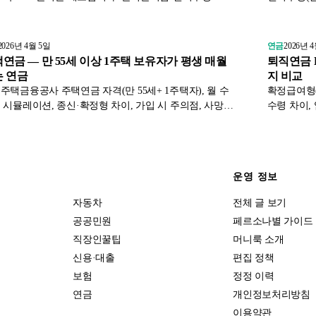
보험료를 국민연금공단 1차 자료로 정리했습니다.
누적 수령액
가이드.
2026년 4월 5일
연금
2026년 
연금 — 만 55세 이상 1주택 보유자가 평생 매월
퇴직연금 D
 연금
지 비교
주택금융공사 주택연금 자격(만 55세+ 1주택자), 월 수
확정급여형(
 시뮬레이션, 종신·확정형 차이, 가입 시 주의점, 사망
수령 차이,
상속·정산 절차까지 노후 자금 마련 가이드.
계, DB→D
운영 정보
자동차
전체 글 보기
공공민원
페르소나별 가이드
직장인꿀팁
머니룩 소개
신용·대출
편집 정책
보험
정정 이력
연금
개인정보처리방침
이용약관