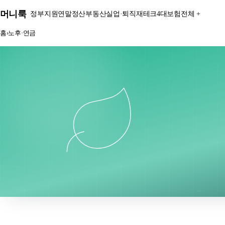
본문 바로가기
머니룩
정부지원
연말정산
부동산
실업·퇴직
재테크
4대보험
전체 +
홈
›
노후·연금