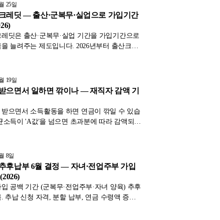
.
6월 25일
크레딧 — 출산·군복무·실업으로 가입기간
26)
크레딧은 출산·군복무·실업 기간을 가입기간으로
을 늘려주는 제도입니다. 2026년부터 출산크레
자녀부터 인정되고 상한이 폐지됐으며, 군복무크
 12개월로 확대됐습니다. 세 가지 크레딧을 정
.
6월 19일
받으면서 일하면 깎이나 — 재직자 감액 기
받으면서 소득활동을 하면 연금이 깎일 수 있습
균소득이 'A값'을 넘으면 초과분에 따라 감액되
시작 후 5년간만 적용됩니다. 감액 기준과 피하는
금과의 관계를 정리했습니다.
6월 8일
추후납부 6월 결정 — 자녀·전업주부 가입
2026)
입 공백 기간 (군복무·전업주부·자녀 양육) 추후
. 추납 신청 자격, 분할 납부, 연금 수령액 증가
6월 결정 사전 점검을 표와 함께 2026년 6월 기
리했습니다.