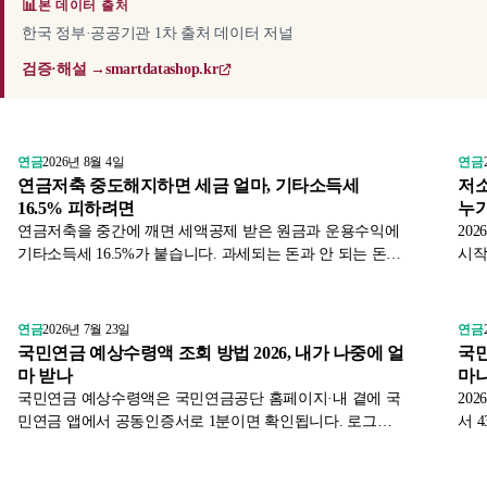
📊
본 데이터 출처
한국 정부·공공기관 1차 출처 데이터 저널
검증·해설 →
smartdatashop.kr
연금
2026년 8월 4일
연금
연금저축 중도해지하면 세금 얼마, 기타소득세
저소
16.5% 피하려면
누가
연금저축을 중간에 깨면 세액공제 받은 원금과 운용수익에
20
기타소득세 16.5%가 붙습니다. 과세되는 돈과 안 되는 돈의
시작
구분, 부득이한 사유로 세율을 낮추는 방법, 해지 대신 쓸 수
대상
있는 대안을 국세청 기준으로 정리했습니다.
도의
정리
연금
2026년 7월 23일
연금
국민연금 예상수령액 조회 방법 2026, 내가 나중에 얼
국민
마 받나
마나
국민연금 예상수령액은 국민연금공단 홈페이지·내 곁에 국
20
민연금 앱에서 공동인증서로 1분이면 확인됩니다. 로그인
서 
없이 소득만 넣는 간단조회, 3층 연금을 한번에 보는 금융감
인상
독원 통합연금포털까지 2026년 기준 조회 경로와 금액 해석
대별