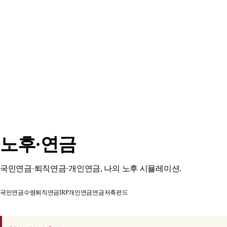
노후·연금
국민연금·퇴직연금·개인연금, 나의 노후 시뮬레이션.
국민연금수령
퇴직연금IRP
개인연금
연금저축펀드