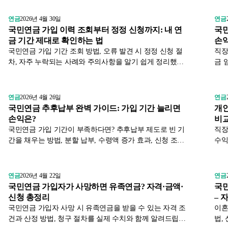
공식
연금
2026년 4월 30일
연금
국민연금 가입 이력 조회부터 정정 신청까지: 내 연
국민
금 기간 제대로 확인하는 법
손익
국민연금 가입 기간 조회 방법, 오류 발견 시 정정 신청 절
직장
차, 자주 누락되는 사례와 주의사항을 알기 쉽게 정리했습
금 
니다. 내 연금 이력, 지금 바로 확인하세요.
을 
연금
2026년 4월 26일
연금
국민연금 추후납부 완벽 가이드: 가입 기간 늘리면
개인
손익은?
비
국민연금 가입 기간이 부족하다면? 추후납부 제도로 빈 기
직장
간을 채우는 방법, 분할 납부, 수령액 증가 효과, 신청 조건·
수익
절차·손익분기점을 국민연금공단 자료로 정리합니다.
기준
연금
2026년 4월 22일
연금
국민연금 가입자가 사망하면 유족연금? 자격·금액·
국민
신청 총정리
– 
국민연금 가입자 사망 시 유족연금을 받을 수 있는 자격 조
이혼
건과 산정 방법, 청구 절차를 실제 수치와 함께 알려드립니
법,