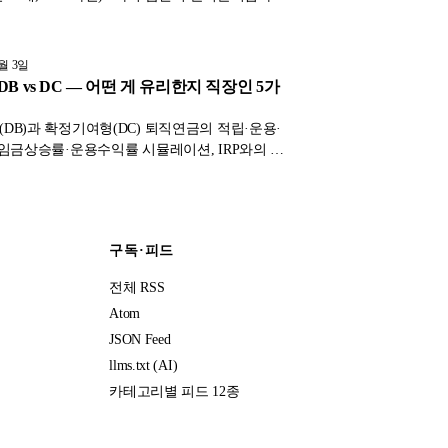
 시뮬레이션. 건강·자산 상태에 따른 최적 선택
4월 3일
B vs DC — 어떤 게 유리한지 직장인 5가
DB)과 확정기여형(DC) 퇴직연금의 적립·운용·
 임금상승률·운용수익률 시뮬레이션, IRP와의 관
C 전환 가능 여부까지 정리.
구독·피드
전체 RSS
Atom
JSON Feed
llms.txt (AI)
카테고리별 피드 12종