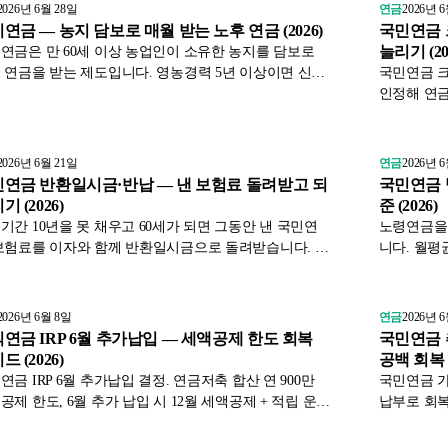
습니다.
리했습니다
2026년 6월 28일
연금
2026년 
연금 — 농지 담보로 매월 받는 노후 연금 (2026)
국민연금 
늘리기 (20
연금은 만 60세 이상 농업인이 소유한 농지를 담보로
 연금을 받는 제도입니다. 영농경력 5년 이상이면 신청
국민연금 
수 있고, 농사를 계속 지으면서 월 최대 300만원까지 받
인정해 연금
수 있습니다. 가입 조건과 수령 방식, 농지 요건을 정리했
딧은 첫째 
다.
레딧은 최대
리했습니다
2026년 6월 21일
연금
2026년 
연금 반환일시금·반납 — 낸 보험료 돌려받고 되
국민연금 
기 (2026)
준 (2026)
기간 10년을 못 채우고 60세가 되면 그동안 낸 국민연
노령연금을 
보험료를 이자와 함께 반환일시금으로 돌려받습니다. 반
니다. 월평
 과거 받았던 반환일시금을 이자와 함께 반납하면 가입
며, 수급 
이 되살아나 연금이 늘어납니다. 두 제도를 정리했습니
법, 연기연
2026년 6월 8일
연금
2026년 
연금 IRP 6월 추가납입 — 세액공제 한도 회복
국민연금 
드 (2026)
공백 회복 (
연금 IRP 6월 추가납입 결정. 연금저축 합산 연 900만
국민연금 가
공제 한도, 6월 추가 납입 시 12월 세액공제 + 적립 운용
납부로 회복
 효과, 본인 부양 가족별 한도까지 표와 함께 2026년 6
시뮬레이션, 
기준으로 정리했습니다.
준으로 정