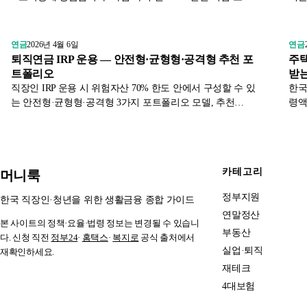
구간별 연 최대 600만 소득공제·압류방지 효과를 중소기업
부 
중앙회 1차 자료로 정리했습니다.
연금
2026년 4월 6일
연금
퇴직연금 IRP 운용 — 안전형·균형형·공격형 추천 포
주택
트폴리오
받는
직장인 IRP 운용 시 위험자산 70% 한도 안에서 구성할 수 있
한국
는 안전형·균형형·공격형 3가지 포트폴리오 모델, 추천
령액
ETF·TDF, 리밸런싱 주기, 만 55세 이전 운용 전략까지 정리.
시 
카테고리
머니룩
정부지원
한국 직장인·청년을 위한 생활금융 종합 가이드
연말정산
본 사이트의 정책·요율·법령 정보는 변경될 수 있습니
부동산
다. 신청 직전
정부24
·
홈택스
·
복지로
공식 출처에서
실업·퇴직
재확인하세요.
재테크
4대보험