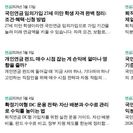
로 안내합니다.
연금
2026년 5월 13일
연금
국민연금 임의가입 27세 미만 학생 자격 완벽 정리:
퇴직
조건·혜택·신청 방법
제
27세 미만 학생이라면 국민연금 임의가입으로 가입 기간을
퇴직
늘려 미래 연금액을 키울 수 있습니다. 자격 요건, 보험료,
익분
예상 연금액 시뮬레이션, 신청 절차를 한눈에 정리했습니
혜택
다.
연금
2026년 5월 9일
연금
개인연금 펀드, 매수 시점 잡는 게 손익에 얼마나 영
국민
향을 줄까?
기
개인연금 펀드에 들어갈 때 '지금 사야 하나, 기다려야 하나'
국민
고민하는 직장인을 위해 매수 시점 전략과 자동 적립의 장
의 
기 손익 차이를 데이터로 비교합니다. 국세청·금감원·연금
니다.
펀드 수익률 통계 기반.
연금
2026년 5월 4일
연금
확정기여형 DC 운용 전략: 자산 배분과 수수료 관리
국민
로 수익률 높이는 법
익분
퇴직연금 DC형 가입자를 위한 실전 운용 가이드. 자산 배분
국민
비율, 펀드 수수료 비교, 정부 지원 제도를 한눈에 정리합니
20
다. 연금 수익률을 높이는 구체적인 방법을 알아보세요.
불리