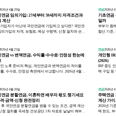
 자료 기반입니다.
2026년 4월 29일
연금
2026년 
연금 임의가입: 27세부터 59세까지 자격조건과
기초연금 
 계산
일까
가입자가 아닌데 국민연금에 가입하고 싶다면? 국민연
부부가 함께
임의가입의 자격, 보험료, 예상 수령액, 신청 절차와 손익
합산 기준,
분석합니다. 2026년 기준.
2026년 
2026년 4월 25일
연금
2026년 
연금 vs 변액연금, 수익률·수수료·안정성 한눈에
개인형 IR
교
(2026)
인 노후 준비의 핵심, 개인연금과 변액연금의 차이를
IRP 중도 
률, 수수료, 안정성 측면에서 비교합니다. 2026년 4월
택 구입 등
 세제 혜택과 실제 시뮬레이션까지 담았습니다.
차를 국세
2026년 4월 20일
연금
2026년 
연금 분할연금, 이혼하면 배우자 몫도 챙기세요
주택연금 가
자격·금액·신청 완전정리
계산 가이
 후 국민연금 분할연금을 받을 수 있는 조건, 금액 계산
2026년 
 신청 절차를 국세청·건보공단 1차 자료로 낱낱이 해부합
택 한도, 