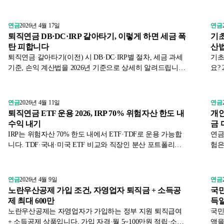
다. 황혼이혼·재혼 가족·미성년 자녀까지 주목하세요.
니다
연금
2026년 4월 17일
연금
퇴직연금 DB·DC·IRP 갈아타기, 이렇게 하면 세금 폭
기초
탄 피합니다
산법
퇴직연금 갈아타기(이전) 시 DB·DC·IRP별 절차, 세금 과세
기초
기준, 손익 계산법을 2026년 기준으로 상세히 알려드립니
요?
다. 연금저축과 차이점, IRP 의무 가입 조건까지 한 번에 정
절차
리.
연금
2026년 4월 11일
연금
퇴직연금 ETF 운용 2026, IRP 70% 위험자산 한도 내
개인
수익 내기
금 
IRP는 위험자산 70% 한도 내에서 ETF·TDF로 운용 가능합
연금
니다. TDF·국내·미국 ETF 비교와 직장인 분산 포트폴리오
험은
예시를 금감원 1차 자료로 정리했습니다.
령 
연금
2026년 4월 9일
연금
노란우산공제 가입 조건, 자영업자 퇴직금 + 소득공
국민
제 최대 600만
득
노란우산공제는 자영업자가 가입하는 정부 지원 퇴직급여
국민
+ 소득공제 상품입니다. 가입 자격·월 5~100만원 적립·소득
액을