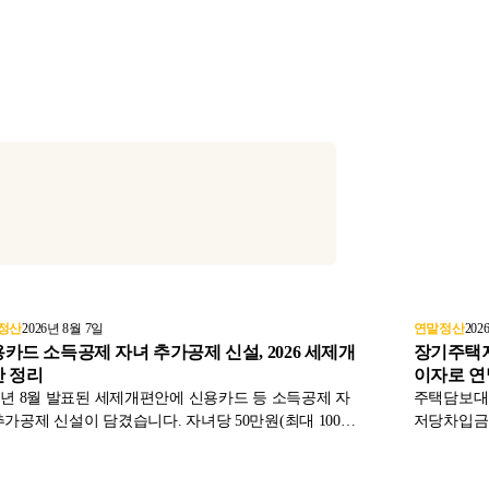
정산
2026년 8월 7일
연말정산
202
카드 소득공제 자녀 추가공제 신설, 2026 세제개
장기주택저
 정리
이자로 연말
26년 8월 발표된 세제개편안에 신용카드 등 소득공제 자
주택담보대
추가공제 신설이 담겼습니다. 자녀당 50만원(최대 100만
저당차입금
 추가한도, 고소득자 축소 기준, 대중교통 사용분 기본공
가 6억원 
통합까지 정부안 내용을 국회 통과 전제로 정리했습니
정금리·비거