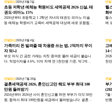
다.
연말정산
2026년 8월 5일
연말
초등 저학년 예체능 학원비도 세액공제 2026 신설, 태
헬스
권도·피아노 15%
화비 
2026년부터 초등학교 1·2학년 자녀의 태권도·피아노·미술
헬스
등 예체능 학원비가 교육비 세액공제 대상에 새로 포함됩니
에 
다. 자녀 1인당 연 300만원 한도로 15% 공제되며, 실제 공제
제하
는 2027년 연말정산부터입니다. 대상 과목과 제외 항목을
비 
정리했습니다.
연말정산
2026년 8월 4일
연말
가족끼리 돈 빌려줄 때 차용증 쓰는 법, 2억까지 무이
고배
자 되나
14
부모 자식 간 금전 거래는 자칫 증여로 몰려 세금이 붙습니
20
다. 적정이자율 4.6%, 이자 차액 연 1천만원 기준, 약 2억
천만
1,700만원까지 무이자 대여가 인정되는 원리와 차용증 필수
세를
요건을 국세청 기준으로 정리했습니다.
법,
리했
연말정산
2026년 7월 28일
연말
결혼세액공제 2026, 혼인신고만 해도 부부 최대 100
부가
만원 돌려받기
(202
2024년부터 2026년 사이 혼인신고를 하면 부부가 각각 50만
7월
원, 합쳐서 최대 100만원을 세금에서 돌려받습니다. 결혼세
반환
액공제 조건과 맞벌이 적용, 연말정산·종합소득세 신청 방
법,
법을 정리했습니다.
가치