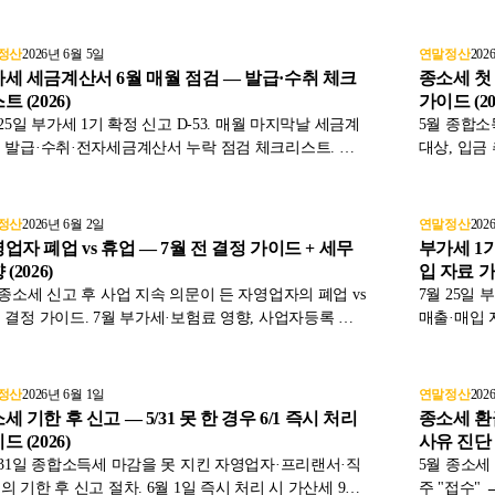
감면, 환급액 조정까지 표와 함께 2026년 6월 기준으로
좌 정정 4단
했습니다.
기준으로 
정산
2026년 6월 5일
연말정산
202
세 세금계산서 6월 매월 점검 — 발급·수취 체크
종소세 첫 
트 (2026)
가이드 (20
 25일 부가세 1기 확정 신고 D-53. 매월 마지막날 세금계
5월 종합소득
 발급·수취·전자세금계산서 누락 점검 체크리스트. 발
대상, 입금
의무 위반 가산세, 매입세액 공제 누락 회피, 홈택스 자동
7월 노란우
 검증을 표와 함께 2026년 6월 기준으로 정리했습니다.
로 정리했습
정산
2026년 6월 2일
연말정산
202
업자 폐업 vs 휴업 — 7월 전 결정 가이드 + 세무
부가세 1기 
(2026)
입 자료 가이
 종소세 신고 후 사업 지속 의문이 든 자영업자의 폐업 vs
7월 25일 
 결정 가이드. 7월 부가세·보험료 영향, 사업자등록 정
매출·매입 
 폐업 시 잔존 자산 처리까지 표와 함께 2026년 기준으로
일치 확인까
했습니다.
정산
2026년 6월 1일
연말정산
202
세 기한 후 신고 — 5/31 못 한 경우 6/1 즉시 처리
종소세 환
드 (2026)
사유 진단 (
 31일 종합소득세 마감을 못 지킨 자영업자·프리랜서·직
5월 종소세
의 기한 후 신고 절차. 6월 1일 즉시 처리 시 가산세 90%
주 "접수" 