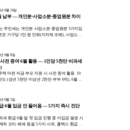
납으로 나눠 내는 방법을 정리했습니다.
6년 6월 16일
월 납부 — 개인분·사업소분·종업원분 차이
는 주민세는 개인분·사업소분·종업원분 3가지입
분은 가구당 1만 원 안팎(지자체 조례), 사업소분
기준, 종업원분은 일정 규모 사업장이 신고납부
세기준일 7월 1일과 납기 8월을 정리했습니다.
6년 6월 8일
사전 증여 6월 활용 — 1인당 5천만 비과세
)
주택 마련 자금 부모 지원 시 사전 증여 활용. 10
도 (성년 5천만·미성년 2천만·부부 6억), 6월 사
 향후 상속세 절감 + 자녀 자금 활용 동시 효과를
2026년 6월 기준으로 정리했습니다.
6년 6월 5일
 6월 입금 안 들어옴 — 5가지 즉시 진단
득세 환급 6월 말 첫 입금 진행 중 미입금 발생 시
 계좌 오타·폐쇄·동결 5가지 사유, 홈택스 환급 계