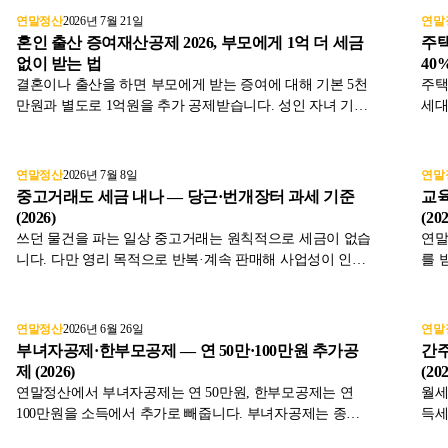
연말정산
2026년 7월 21일
연말
혼인 출산 증여재산공제 2026, 부모에게 1억 더 세금
주택
없이 받는 법
40
결혼이나 출산을 하면 부모에게 받는 증여에 대해 기본 5천
주택
만원과 별도로 1억원을 추가 공제받습니다. 성인 자녀 기준
세대
최대 1억 5천만원까지 증여세가 없고, 부부가 양가에서 받
득에
으면 합산 3억원까지 가능합니다. 적용 시기와 신고 방법을
이 
상속세및증여세법 기준으로 정리했습니다.
득세
연말정산
2026년 7월 8일
연말
중고거래도 세금 내나 — 당근·번개장터 과세 기준
교육
(2026)
(202
쓰던 물건을 파는 일상 중고거래는 원칙적으로 세금이 없습
연말
니다. 다만 영리 목적으로 반복·계속 판매해 사업성이 인정
를 
되면 부가세·종합소득세 대상이 됩니다. 얼마 이상이면 과
전 
세인지 명확한 기준은 국세청이 제시하지 않은 점까지 정리
없이
했습니다.
습니
연말정산
2026년 6월 26일
연말
부녀자공제·한부모공제 — 연 50만·100만원 추가공
간
제 (2026)
(202
연말정산에서 부녀자공제는 연 50만원, 한부모공제는 연
월세
100만원을 소득에서 추가로 빼줍니다. 부녀자공제는 종합
득세
소득금액 3천만원 이하 여성, 한부모공제는 배우자 없이 자
가 