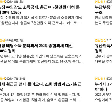
한도를 국
정산
2026년 8월 5일
연말정산
202
장 수영장도 소득공제, 총급여 7천만원 이하 문
부담부증여
30% (2026)
구조
장·수영장 등 체육시설 이용료가 문화비 소득공제 대상
전세보증금
포함됐습니다. 총급여 7천만원 이하 근로자가 카드로 결
는 채무만큼
면 이용료의 30%를 소득공제받습니다. 대상 조건, 강습
리와 절세가
인정 여부, 등록 시설 확인법을 정리했습니다.
사후관리 포
정산
2026년 8월 2일
연말정산
202
당 배당소득 분리과세 2026, 종합과세 대신
유산취득세
~30% 정리
정리
26년부터 고배당(밸류업) 기업의 배당소득은 금융소득 2
정부가 상
원을 넘어도 종합과세에 합산하지 않고 14~30% 분리과
개편을 추진
 신청할 수 있습니다. 세율 구간과 대상 기업, 신청 방
명일 때 세
 2028년까지 한시 적용까지 조세특례제한법 기준으로 정
점까지 현행
습니다.
정산
2026년 7월 24일
연말정산
202
세 환급금 언제 들어오나, 조회 방법과 조기환급
부가세 1기
6)
야 하나
 부가세 1기 확정신고 후 환급금이 언제 입금되는지, 일
2026년 부
급 30일과 조기환급 15일 차이, 홈택스 환급금 조회 방
요일이라 7
 계좌 미신고 시 처리, 입금이 늦을 때 점검 순서를 부가
세자·간이과
세법과 국세청 기준으로 정리했습니다.
고·납부지