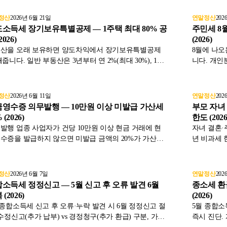
3.1%입니다. 간주임대료 계산법과 과세 대상을 정리했습
분납·연부연
.
정산
2026년 6월 21일
연말정산
202
소득세 장기보유특별공제 — 1주택 최대 80% 공
주민세 8
2026)
(2026)
산을 오래 보유하면 양도차익에서 장기보유특별공제
8월에 나오
빼줍니다. 일반 부동산은 3년부터 연 2%(최대 30%), 1세
니다. 개인
1주택은 보유·거주 각 연 4%로 합산 최대 80%까지 공제
은 연면적 
다. 공제율 구조와 거주요건을 정리했습니다.
합니다. 과
정산
2026년 6월 11일
연말정산
202
영수증 의무발행 — 10만원 이상 미발급 가산세
부모 자녀 
 (2026)
한도 (2026
발행 업종 사업자가 건당 10만원 이상 현금 거래에 현
자녀 결혼·
수증을 발급하지 않으면 미발급 금액의 20%가 가산세
년 비과세 한
부과됩니다. 의무발행 업종 범위, 소비자가 요구하지 않
전 증여 →
 발급해야 하는 이유, 자진발급 방법, 소비자 신고 포상
표와 함께 
지 사업자와 소비자 양쪽 관점에서 정리합니다.
정산
2026년 6월 7일
연말정산
202
소득세 정정신고 — 5월 신고 후 오류 발견 6월
종소세 환급
(2026)
(2026)
 종합소득세 신고 후 오류·누락 발견 시 6월 정정신고 절
5월 종합소
 수정신고(추가 납부) vs 경정청구(추가 환급) 구분, 가산
즉시 진단.