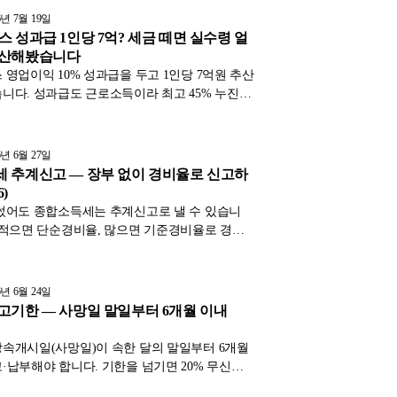
6년 7월 19일
스 성과급 1인당 7억? 세금 떼면 실수령 얼
계산해봤습니다
 영업이익 10% 성과급을 두고 1인당 7억원 추산
니다. 성과급도 근로소득이라 최고 45% 누진세
니다. 성과급 1억·3억·7억 시나리오별 소득세·
 계산과 실수령액, 절세 여지까지 시뮬레이션했
6년 6월 27일
 추계신고 — 장부 없이 경비율로 신고하
6)
썼어도 종합소득세는 추계신고로 낼 수 있습니
 적으면 단순경비율, 많으면 기준경비율로 경비
다. 단순경비율은 간편하고 세금이 적은 편, 기
주요경비 증빙이 필요합니다. 두 방식의 차이와
리했습니다.
6년 6월 24일
고기한 — 사망일 말일부터 6개월 이내
속개시일(사망일)이 속한 달의 말일부터 6개월
·납부해야 합니다. 기한을 넘기면 20% 무신고
습니다. 신고 절차와 국외 거주 시 9개월 예외,