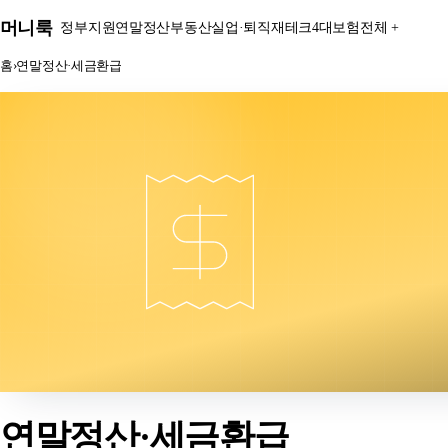
본문 바로가기
머니룩
정부지원
연말정산
부동산
실업·퇴직
재테크
4대보험
전체 +
홈
›
연말정산·세금환급
연말정산·세금환급