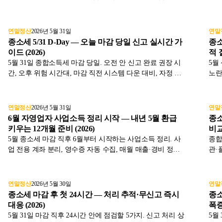
절차 5단계와 자주 누락되는 항목을 표와 함께 2026년 기준
감면
으로 정리했습니다.
년 
연말정산
2026년 5월 31일
연말
종소세 5/31 D-Day — 오늘 마감 당일 신고 실시간 가
종소
이드 (2026)
적 
5월 31일 종합소득세 마감 당일. 오전 안 신고 완료 권장 시
5월
간, 오후 위험 시간대, 마감 직전 시스템 다운 대비, 자정 직
노란
전 신고 실패 시 즉시 대응까지 표와 함께 2026년 기준으로
우는
정리했습니다.
습니
연말정산
2026년 5월 31일
연말
6월 자영업자 사업소득 정리 시작 — 내년 5월 환급
종소
키우는 12개월 준비 (2026)
비교 
5월 종소세 마감 직후 6월부터 시작하는 사업소득 정리. 사
종합
업 전용 계좌 분리, 영수증 자동 수집, 매월 매출·경비 정리
관·
시스템 구축까지 내년 환급액을 키우는 12개월 준비 전략을
자진
표와 함께 2026년 기준으로 정리했습니다.
와 
연말정산
2026년 5월 30일
연말
종소세 마감 후 첫 24시간 — 처리 추적·무신고 즉시
종소
대응 (2026)
폭증 
5월 31일 마감 직후 24시간 안에 점검할 5가지. 신고 처리 상
5월