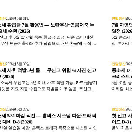
, 신고 안 한 채 적발 시 부담 비교까지 표와 함께 2026
들어올 때 5
기준으로 정리했습니다.
기준으로 
정산
2026년 5월 31일
연말정산
202
세 환급금 7월 활용법 — 노란우산·연금저축 누
7월 자영업
절세 순환 (2026)
일정 (2026
 신고 후 6월 말~7월 중순 환급금 입금. 단순 소비 대신
5월 종소세
우산·연금저축·IRP 추가 납입으로 내년 환급액 누적 키
정. 부가세 
 절세 순환 전략을 표와 함께 2026년 기준으로 정리했
차 8/31,
다.
했습니다.
정산
2026년 5월 30일
연말정산
202
세 사후 적발 5년 룰 — 무신고 위험 vs 자진 신고
종소세 D-
(2026)
크리스트 (2
소득세 무신고는 5년 이내 사후 적발 가능. 카드·금융기
5월 31일 
플랫폼 자료 자동 수집으로 적발률 매우 높음. 무신고 vs
처리할 최소
 신고 부담 차이 약 20배 시뮬레이션과 회복 절차를 표
직후 자진 
함께 2026년 기준으로 정리했습니다.
기준으로 
정산
2026년 5월 28일
연말정산
202
세 5/31 마감 직전 — 홈택스 시스템 다운·트래픽
첫 신고 
대비 D-3 (2026)
이드 D-3 (
 31일 일요일 마감. 홈택스 트래픽 폭증으로 시스템 지연
올해 처음 