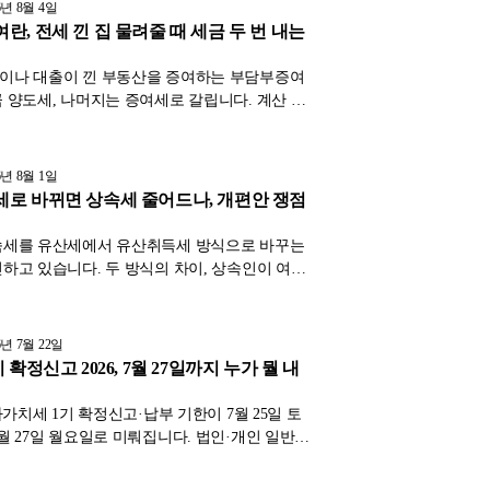
세청 기준으로 정리했습니다.
6년 8월 4일
란, 전세 낀 집 물려줄 때 세금 두 번 내는
이나 대출이 낀 부동산을 증여하는 부담부증여
 양도세, 나머지는 증여세로 갈립니다. 계산 원
 되는 경우·오히려 손해인 경우, 국세청이 보는
인트를 2026년 기준으로 정리했습니다.
6년 8월 1일
로 바뀌면 상속세 줄어드나, 개편안 쟁점
속세를 유산세에서 유산취득세 방식으로 바꾸는
하고 있습니다. 두 방식의 차이, 상속인이 여러
 부담이 왜 달라지는지, 아직 확정되지 않았다는
 제도와 함께 정리했습니다.
6년 7월 22일
 확정신고 2026, 7월 27일까지 누가 뭘 내
가가치세 1기 확정신고·납부 기한이 7월 25일 토
월 27일 월요일로 미뤄집니다. 법인·개인 일반과
세자별 신고 대상과 기간, 예정고지 차감, 무신
연 가산세를 국세청 기준으로 정리했습니다.