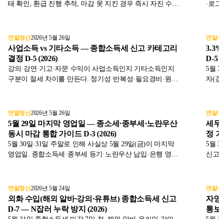
태 확인, 환급 진행 추적, 마감 못 지킨 경우 즉시 자진 수정
·로
신고로 가산세 90% 감면 활용까지 표와 함께 2026년 기준으
백업
로 정리했습니다.
로 
연말정산
2026년 5월 26일
연말
사업소득 vs 기타소득 — 종합소득세 신고 카테고리
3.
결정 D-5 (2026)
D-
강의·강연·기고·자문 수익이 사업소득인지 기타소득인지
5월
구분이 절세 차이를 만든다. 정기성·반복성·필요경비·원천
자(
징수율 차이와 결정 기준을 표와 함께 2026년 기준으로 정
경비
리했습니다.
준으
연말정산
2026년 5월 26일
연말
5월 29일 마지막 영업일 — 종소세·종부세·노란우산
세무
동시 마감 통합 가이드 D-3 (2026)
정 
5월 30일·31일 주말로 인해 사실상 5월 29일(금)이 마지막
5월
영업일. 종합소득세·종부세 등기·노란우산 납입·은행 영업
신고
이 한 날에 몰리는 D-3 시점의 우선순위와 처리 순서를 표와
결정
함께 2026년 기준으로 정리했습니다.
연말정산
2026년 5월 24일
연말
외화 수입(해외 알바·강의·유튜브) 종합소득세 신고
자영
D-7 — N잡러 누락 방지 (2026)
통보