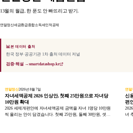
13월의 월급, 한 푼도 안 빠뜨리고 받기.
연말정산
세금환급
종합소득세
인적공제
📊
본 데이터 출처
한국 정부·공공기관 1차 출처 데이터 저널
검증·해설 →
smartdatashop.kr
연말정산
2026년 8월 7일
연말
자녀세액공제 2026 인상안, 첫째 25만원으로 자녀당
신용
10만원 확대
편안
2026 세제개편안에 자녀세액공제 금액을 자녀 1명당 10만원
20
씩 올리는 안이 담겼습니다. 첫째 25만원, 둘째 30만원, 셋째
녀 
40만원으로 바뀌는 현행 대비 변화와 대상 자녀 조건, 자녀
원)
장려금과의 차이를 국회 통과 전제로 정리했습니다.
제 