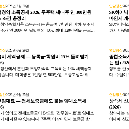
정산
2026년 7월 20일
연말정산
202
청약 소득공제 2026, 무주택 세대주 연 300만원
SK하이닉
% 조건 총정리
마인지 
청약종합저축 소득공제는 총급여 7천만원 이하 무주택
SK하이닉스
주가 연 300만원 납입액의 40%, 최대 120만원을 근로소
까지 나왔습
서 빼주는 제도입니다. 2026년부터 배우자 납입액 합산
율이 적용됩
가능해진 점, 무주택확인서 제출, 중도해지 추징까지 소
지방소득세
법 기준으로 정리했습니다.
습니다.
정산
2026년 6월 29일
연말정산
202
비 세액공제 — 등록금·학원비 15% 돌려받기
종합소득세
6)
는 법 (202
정산에서 본인과 부양가족의 교육비는 15% 세액공제
장부를 안 
받습니다. 대학생은 1인당 연 900만원, 초중고생과 취학
다. 수입이
아동은 1인당 연 300만원 한도이고, 본인 교육비는 한도
를 추정합니
 전액 공제됩니다. 공제 대상과 한도, 주의점을 정리했
준경비율은 
다.
선택을 정
정산
2026년 6월 25일
연말정산
202
주임대료 — 전세보증금에도 붙는 임대소득세
상속세 신
6)
(2026)
가 없어도 전세보증금이 많으면 '간주임대료'로 임대소
상속세는 상
가 매겨질 수 있습니다. 3주택 이상이면서 보증금 합계
이내에 신고
3억원을 넘으면 초과분에 대해 과세하며, 2026년 이자율
가산세가 붙