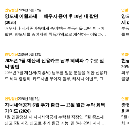
녀를 키우는 경우가 대상입니다. 두 공제의 요건과 중복 적
은 
용 기준을 정리했습니다.
니다
연말정산
2026년 6월 22일
연말
양도세 이월과세 — 배우자 증여 후 10년 내 팔면
양도
(2026)
제 (
배우자나 직계존비속에게 증여받은 부동산을 10년 이내에
부동
팔면, 양도세를 증여자의 취득가액으로 계산하는 이월과세
를 
가 적용됩니다. 증여로 양도세를 줄이려는 우회를 막는 규
대 
정으로, 2023년부터 기간이 5년에서 10년으로 늘었습니다.
됩니
연말정산
2026년 6월 13일
연말
2026년 7월 재산세 신용카드 납부 혜택과 수수료 절
현금
약 방법
20%
2026년 7월 재산세(지방세) 납부를 앞둔 분들을 위한 신용카
의무
드 혜택 총정리. 카드사별 무이자 할부, 캐시백 이벤트, 그리
금영
고 국세와 다른 지방세 카드 수수료 0원 꿀팁을 표와 절차로
로 
정리했습니다.
아도
금까
연말정산
2026년 6월 7일
연말
자녀세액공제 6월 추가 환급 — 13월 월급 누락 회복
종합
가이드 (2026)
회복 
1월 연말정산 시 자녀세액공제 누락한 직장인. 5월 종소세
5월
신고·6월 자진 신고로 추가 환급 가능. 만 8세~20세 자녀 1명
차.