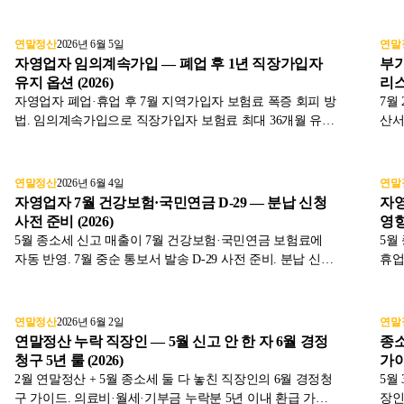
25만·2명 55만원 + 다자녀 추가 공제 회복 방법을 표와 함께
세 
2025년 귀속 기준으로 정리했습니다.
정리
연말정산
2026년 6월 5일
연말
자영업자 임의계속가입 — 폐업 후 1년 직장가입자
부가
유지 옵션 (2026)
리스
자영업자 폐업·휴업 후 7월 지역가입자 보험료 폭증 회피 방
7월
법. 임의계속가입으로 직장가입자 보험료 최대 36개월 유지
산서
가능. 자격 요건, 신청 절차, 보험료 비교 시뮬레이션을 표와
급 
함께 2026년 기준으로 정리했습니다.
호출
연말정산
2026년 6월 4일
연말
자영업자 7월 건강보험·국민연금 D-29 — 분납 신청
자영
사전 준비 (2026)
영향 
5월 종소세 신고 매출이 7월 건강보험·국민연금 보험료에
5월
자동 반영. 7월 중순 통보서 발송 D-29 사전 준비. 분납 신청
휴업
절차, 인상 폭 시뮬레이션, 매출 감소 자영업자 자동 인하까
정,
지 표와 함께 2026년 기준으로 정리했습니다.
정리
연말정산
2026년 6월 2일
연말
연말정산 누락 직장인 — 5월 신고 안 한 자 6월 경정
종소
청구 5년 룰 (2026)
가이
2월 연말정산 + 5월 종소세 둘 다 놓친 직장인의 6월 경정청
5월
구 가이드. 의료비·월세·기부금 누락분 5년 이내 환급 가능.
장인