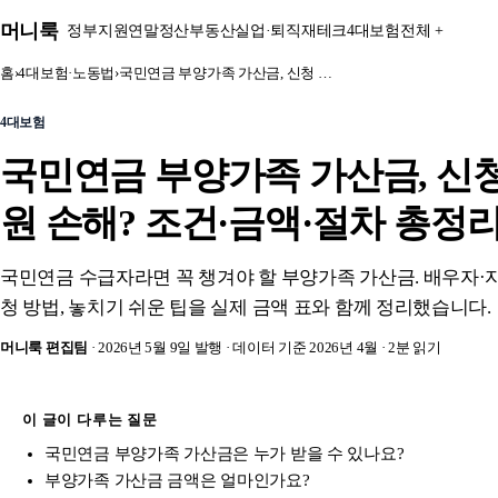
본문 바로가기
머니룩
정부지원
연말정산
부동산
실업·퇴직
재테크
4대보험
전체 +
홈
›
4대보험·노동법
›
국민연금 부양가족 가산금, 신청 …
4대보험
국민연금 부양가족 가산금, 신청 
원 손해? 조건·금액·절차 총정
국민연금 수급자라면 꼭 챙겨야 할 부양가족 가산금. 배우자·
청 방법, 놓치기 쉬운 팁을 실제 금액 표와 함께 정리했습니다.
머니룩 편집팀
· 2026년 5월 9일 발행
· 데이터 기준 2026년 4월
· 2분 읽기
이 글이 다루는 질문
국민연금 부양가족 가산금은 누가 받을 수 있나요?
부양가족 가산금 금액은 얼마인가요?