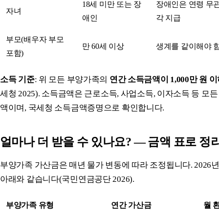
18세 미만 또는 장
장애인은 연령 무관
자녀
애인
각 지급
부모(배우자 부모
만 60세 이상
생계를 같이해야 
포함)
소득 기준
: 위 모든 부양가족의
연간 소득금액이 1,000만 원 
세청 2025). 소득금액은 근로소득, 사업소득, 이자소득 등 모
액이며, 국세청 소득금액증명으로 확인합니다.
얼마나 더 받을 수 있나요? — 금액 표로 정
부양가족 가산금은 매년 물가 변동에 따라 조정됩니다. 2026년
아래와 같습니다(국민연금공단 2026).
부양가족 유형
연간 가산금
월 