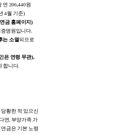
 연 206,440원
6년 4월 기준)
민연금 홈페이지)
액증명원입니다.
이후는 소멸
되므로
인은 연령 무관),
야 합니다.
 당황한 적 있으신
다면, 부양가족 가
민연금은 기본 노령