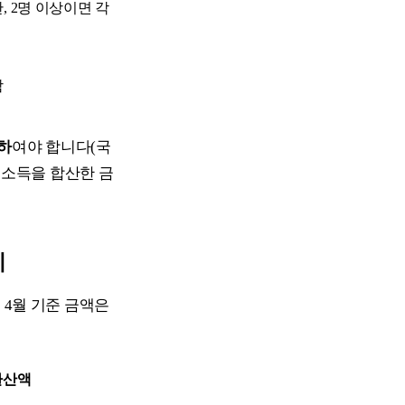
, 2명 이상이면 각
함
이하
여야 합니다(국
든 소득을 합산한 금
리
 4월 기준 금액은
환산액