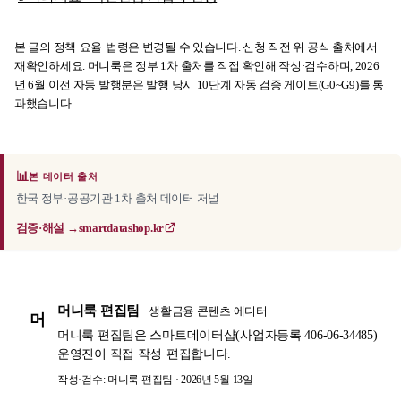
본 글의 정책·요율·법령은 변경될 수 있습니다. 신청 직전 위 공식 출처에서
재확인하세요. 머니룩은 정부 1차 출처를 직접 확인해 작성·검수하며, 2026
년 6월 이전 자동 발행분은 발행 당시 10단계 자동 검증 게이트(G0~G9)를 통
과했습니다.
📊
본 데이터 출처
한국 정부·공공기관 1차 출처 데이터 저널
검증·해설 →
smartdatashop.kr
머니룩 편집팀
· 생활금융 콘텐츠 에디터
머
머니룩 편집팀은 스마트데이터샵(사업자등록 406-06-34485)
운영진이 직접 작성·편집합니다.
작성·검수: 머니룩 편집팀 · 2026년 5월 13일