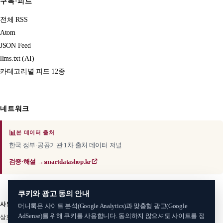
구독·피드
전체 RSS
Atom
JSON Feed
llms.txt (AI)
카테고리별 피드 12종
네트워크
📊
본 데이터 출처
한국 정부·공공기관 1차 출처 데이터 저널
검증·해설 →
smartdatashop.kr
쿠키와 광고 동의 안내
사업자 정보
머니룩은 사이트 분석(Google Analytics)과 맞춤형 광고(Google
AdSense)를 위해 쿠키를 사용합니다. 동의하지 않으셔도 사이트를 정
상호: 스마트데이터샵
·
서비스명: 머니룩 (MoneyLook)
대표: 김준혁