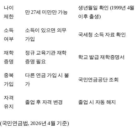
나이
생년월일 확인 (1999년 4월
만 27세 미만만 가능
제한
이후 출생)
소득
소득이 있으면 의무
국세청 소득 자료 확인
여부
가입
재학
정규 교육기관 재학
학교 발급 재학증명서
증명
증명 필요
중복
다른 연금 가입 시 불
국민연금공단 조회
가입
가
자격
졸업 후 자격 변경
졸업 시 자동 해지
유지
(국민연금법, 2026년 4월 기준)