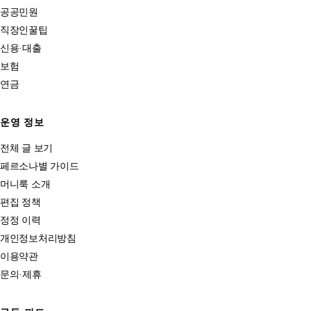
공공민원
직장인꿀팁
신용·대출
보험
연금
운영 정보
전체 글 보기
페르소나별 가이드
머니룩 소개
편집 정책
정정 이력
개인정보처리방침
이용약관
문의·제휴