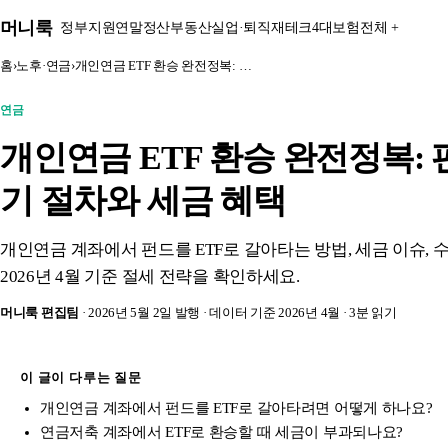
본문 바로가기
머니룩
정부지원
연말정산
부동산
실업·퇴직
재테크
4대보험
전체 +
홈
›
노후·연금
›
개인연금 ETF 환승 완전정복: …
연금
개인연금 ETF 환승 완전정복:
기 절차와 세금 혜택
개인연금 계좌에서 펀드를 ETF로 갈아타는 방법, 세금 이슈,
2026년 4월 기준 절세 전략을 확인하세요.
머니룩 편집팀
· 2026년 5월 2일 발행
· 데이터 기준 2026년 4월
· 3분 읽기
이 글이 다루는 질문
개인연금 계좌에서 펀드를 ETF로 갈아타려면 어떻게 하나요?
연금저축 계좌에서 ETF로 환승할 때 세금이 부과되나요?