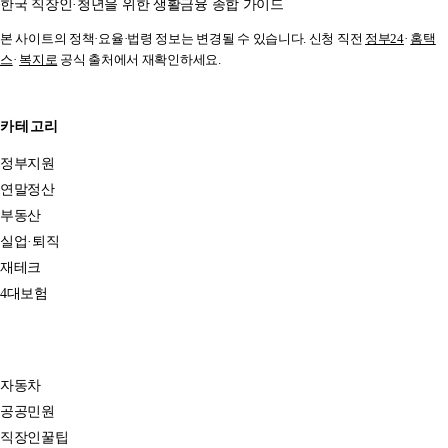
한국 직장인·청년을 위한 생활금융 종합 가이드
본 사이트의 정책·요율·법령 정보는 변경될 수 있습니다. 신청 직전
정부24
·
홈택
스
·
복지로
공식 출처에서 재확인하세요.
카테고리
정부지원
연말정산
부동산
실업·퇴직
재테크
4대보험
자동차
공공민원
직장인꿀팁