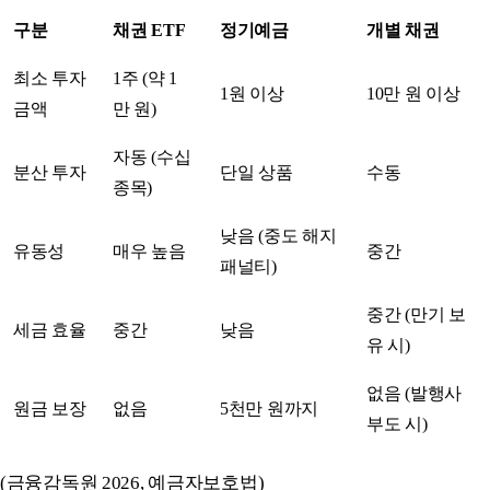
구분
채권 ETF
정기예금
개별 채권
최소 투자
1주 (약 1
1원 이상
10만 원 이상
금액
만 원)
자동 (수십
분산 투자
단일 상품
수동
종목)
낮음 (중도 해지
유동성
매우 높음
중간
패널티)
중간 (만기 보
세금 효율
중간
낮음
유 시)
없음 (발행사
원금 보장
없음
5천만 원까지
부도 시)
(금융감독원 2026, 예금자보호법)