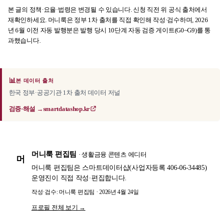
본 글의 정책·요율·법령은 변경될 수 있습니다. 신청 직전 위 공식 출처에서
재확인하세요. 머니룩은 정부 1차 출처를 직접 확인해 작성·검수하며, 2026
년 6월 이전 자동 발행분은 발행 당시 10단계 자동 검증 게이트(G0~G9)를 통
과했습니다.
📊
본 데이터 출처
한국 정부·공공기관 1차 출처 데이터 저널
검증·해설 →
smartdatashop.kr
머니룩 편집팀
· 생활금융 콘텐츠 에디터
머
머니룩 편집팀은 스마트데이터샵(사업자등록 406-06-34485)
운영진이 직접 작성·편집합니다.
작성·검수: 머니룩 편집팀 · 2026년 4월 24일
프로필 전체 보기 →