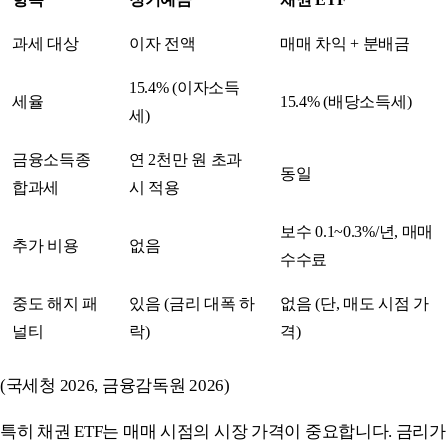
과세 대상
이자 전액
매매 차익 + 분배금
15.4% (이자소득
세율
15.4% (배당소득세)
세)
금융소득종
연 2천만 원 초과
동일
합과세
시 적용
보수 0.1~0.3%/년, 매매
추가 비용
없음
수수료
중도 해지 패
있음 (금리 대폭 하
없음 (단, 매도 시점 가
널티
락)
격)
(국세청 2026, 금융감독원 2026)
특히 채권 ETF는 매매 시점의 시장 가격이 중요합니다. 금리가