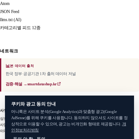
Atom
JSON Feed
llms.txt (AI)
카테고리별 피드 12종
네트워크
📊
본 데이터 출처
한국 정부·공공기관 1차 출처 데이터 저널
검증·해설 →
smartdatashop.kr
쿠키와 광고 동의 안내
사업자 정보
머니룩은 사이트 분석(Google Analytics)과 맞춤형 광고(Google
AdSense)를 위해 쿠키를 사용합니다. 동의하지 않으셔도 사이트를 정
상호: 스마트데이터샵
·
서비스명: 머니룩 (MoneyLook)
대표: 김준혁
상적으로 이용할 수 있으며, 광고는 비개인화 형태로 제공됩니다.
개
사업자등록번호: 406-06-34485
주소: 인천광역시 계양구 새벌로 88
인정보처리방침
이메일:
smartdatashop@gmail.com