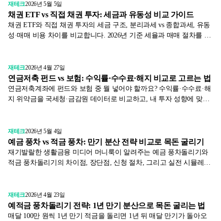
재테크
2026년 5월 5일
채권 ETF vs 직접 채권 투자: 세금과 유동성 비교 가이드
채권 ETF와 직접 채권 투자의 세금 구조, 분리과세 vs 종합과세, 유동
성·매매 비용 차이를 비교합니다. 2026년 기준 세율과 매매 절차를 금
감원 자료로 정리했어요.
재테크
2026년 4월 27일
연금저축 펀드 vs 보험: 수익률·수수료·해지 비교로 고르는 법
연금저축계좌에 펀드와 보험 중 뭘 넣어야 할까요? 수익률·수수료·해
지 위약금을 국세청·금감원 데이터로 비교하고, 내 투자 성향에 맞는
상품 고르는 법을 알려드립니다.
재테크
2026년 5월 4일
예금 풍차 vs 적금 풍차: 만기 분산 전략 비교로 목돈 굴리기
재기발랄한 생활금융 미디어 머니룩이 알려주는 예금 풍차돌리기와
적금 풍차돌리기의 차이점, 장단점, 신청 절차, 그리고 실전 시뮬레이
션까지. 2026년 기준 최신 정보로 만기 분산 전략을 완벽히 분석합니
다.
재테크
2026년 4월 23일
예적금 풍차돌리기 전략: 1년 만기 분산으로 목돈 굴리는 법
매달 100만 원씩 1년 만기 적금을 돌리면 1년 뒤 매달 만기가 돌아오