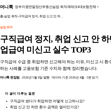
본문 바로가기
머니룩
정부지원
연말정산
부동산
실업·퇴직
재테크
4대보험
전체 +
홈
›
실업·퇴직
›
구직급여 정지, 취업 신고 안 하…
실업·퇴직
구직급여 정지, 취업 신고 안 하
업급여 미신고 실수 TOP3
구직급여 수급 중 취업하면 신고해야 하는 이유, 미신고 시 환수
하는 사례를 고용보험 기준 수치와 함께 정리했습니다.
머니룩 편집팀
· 2026년 5월 8일 발행
· 데이터 기준 2026년 4월
· 3분 읽기
이 글이 다루는 질문
구직급여 받다가 취업하면 어떻게 신고하나요?
취업 신고 안 하면 환수 금액은 얼마인가요?