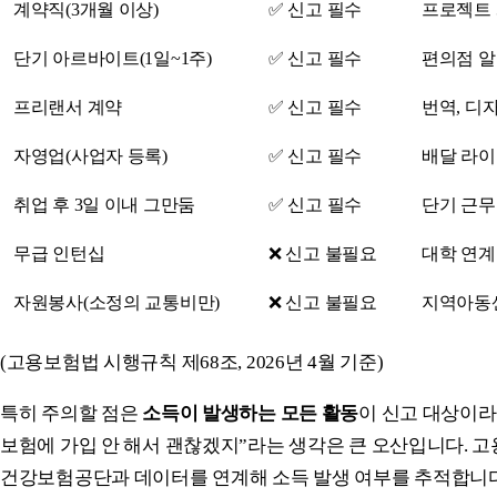
계약직(3개월 이상)
✅ 신고 필수
프로젝트
단기 아르바이트(1일~1주)
✅ 신고 필수
편의점 알
프리랜서 계약
✅ 신고 필수
번역, 디
자영업(사업자 등록)
✅ 신고 필수
배달 라이
취업 후 3일 이내 그만둠
✅ 신고 필수
단기 근무
무급 인턴십
❌ 신고 불필요
대학 연계
자원봉사(소정의 교통비만)
❌ 신고 불필요
지역아동
(고용보험법 시행규칙 제68조, 2026년 4월 기준)
특히 주의할 점은
소득이 발생하는 모든 활동
이 신고 대상이라
보험에 가입 안 해서 괜찮겠지”라는 생각은 큰 오산입니다. 
건강보험공단과 데이터를 연계해 소득 발생 여부를 추적합니다(국