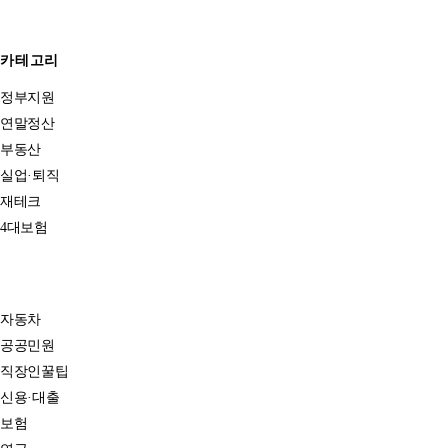
카테고리
정부지원
연말정산
부동산
실업·퇴직
재테크
4대보험
자동차
공공민원
직장인꿀팁
신용·대출
보험