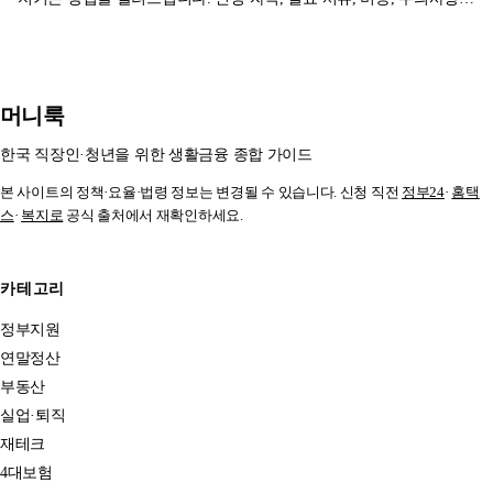
지 한눈에 확인하세요.
머니룩
한국 직장인·청년을 위한 생활금융 종합 가이드
본 사이트의 정책·요율·법령 정보는 변경될 수 있습니다. 신청 직전
정부24
·
홈택
스
·
복지로
공식 출처에서 재확인하세요.
카테고리
정부지원
연말정산
부동산
실업·퇴직
재테크
4대보험