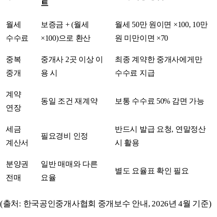
트
월세
보증금 + (월세
월세 50만 원이면 ×100, 10만
수수료
×100)으로 환산
원 미만이면 ×70
중복
중개사 2곳 이상 이
최종 계약한 중개사에게만
중개
용 시
수수료 지급
계약
동일 조건 재계약
보통 수수료 50% 감면 가능
연장
세금
반드시 발급 요청, 연말정산
필요경비 인정
계산서
시 활용
분양권
일반 매매와 다른
별도 요율표 확인 필요
전매
요율
(출처: 한국공인중개사협회 중개보수 안내, 2026년 4월 기준)