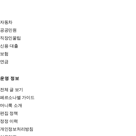
자동차
공공민원
직장인꿀팁
신용·대출
보험
연금
운영 정보
전체 글 보기
페르소나별 가이드
머니룩 소개
편집 정책
정정 이력
개인정보처리방침