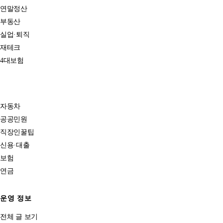
연말정산
부동산
실업·퇴직
재테크
4대보험
자동차
공공민원
직장인꿀팁
신용·대출
보험
연금
운영 정보
전체 글 보기