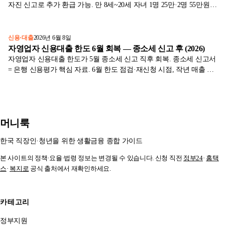
자진 신고로 추가 환급 가능. 만 8세~20세 자녀 1명 25만·2명 55만원 +
다자녀 추가 공제 회복 방법을 표와 함께 2025년 귀속 기준으로 정리
했습니다.
신용·대출
2026년 6월 8일
자영업자 신용대출 한도 6월 회복 — 종소세 신고 후 (2026)
자영업자 신용대출 한도가 5월 종소세 신고 직후 회복. 종소세 신고서
= 은행 신용평가 핵심 자료. 6월 한도 점검·재신청 시점, 작년 매출 활
용한 한도 ↑, 사업자대출 vs 신용대출 비교를 표와 함께 2026년 6월 기
준으로 정리했습니다.
머니룩
한국 직장인·청년을 위한 생활금융 종합 가이드
본 사이트의 정책·요율·법령 정보는 변경될 수 있습니다. 신청 직전
정부24
·
홈택
스
·
복지로
공식 출처에서 재확인하세요.
카테고리
정부지원