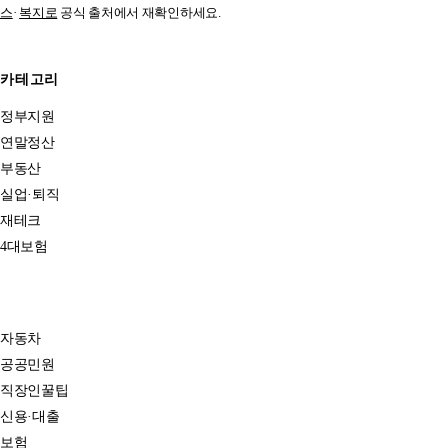
스
·
복지로
공식 출처에서 재확인하세요.
카테고리
정부지원
연말정산
부동산
실업·퇴직
재테크
4대보험
자동차
공공민원
직장인꿀팁
신용·대출
보험