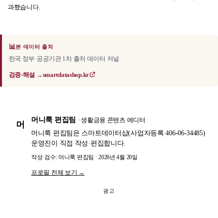
과했습니다.
📊
본 데이터 출처
한국 정부·공공기관 1차 출처 데이터 저널
검증·해설 →
smartdatashop.kr
머니룩 편집팀
· 생활금융 콘텐츠 에디터
머
머니룩 편집팀은 스마트데이터샵(사업자등록 406-06-34485)
운영진이 직접 작성·편집합니다.
작성·검수: 머니룩 편집팀 · 2026년 4월 20일
프로필 전체 보기 →
광고