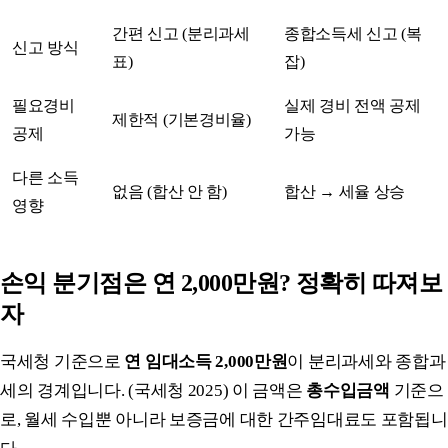
간편 신고 (분리과세
종합소득세 신고 (복
신고 방식
표)
잡)
필요경비
실제 경비 전액 공제
제한적 (기본경비율)
공제
가능
다른 소득
없음 (합산 안 함)
합산 → 세율 상승
영향
손익 분기점은 연 2,000만원? 정확히 따져보
자
국세청 기준으로
연 임대소득 2,000만원
이 분리과세와 종합과
세의 경계입니다. (국세청 2025) 이 금액은
총수입금액
기준으
로, 월세 수입뿐 아니라 보증금에 대한 간주임대료도 포함됩니