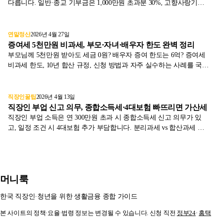
다릅니다. 일반·종교 기부금은 1,000만원 초과분 30%, 고향사랑기부
금 한도는 2025년부터 2,000만원으로 확대됐습니다. 2026년 기준으로
비교하고 실제 환급액을 계산해드립니다.
연말정산
2026년 4월 27일
증여세 5천만원 비과세, 부모·자녀·배우자 한도 완벽 정리
부모님께 5천만원 받아도 세금 0원? 배우자 증여 한도는 6억? 증여세
비과세 한도, 10년 합산 규정, 신청 방법과 자주 실수하는 사례를 국세
청 자료와 표로 정리합니다.
직장인꿀팁
2026년 4월 13일
직장인 부업 신고 의무, 종합소득세·4대보험 빠뜨리면 가산세
직장인 부업 소득은 연 300만원 초과 시 종합소득세 신고 의무가 있
고, 일정 조건 시 4대보험 추가 부담합니다. 분리과세 vs 합산과세 차
이와 신고 절차를 국세청 1차 자료로 정리했습니다.
머니룩
한국 직장인·청년을 위한 생활금융 종합 가이드
본 사이트의 정책·요율·법령 정보는 변경될 수 있습니다. 신청 직전
정부24
·
홈택