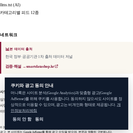
llms.txt (AI)
카테고리별 피드 12종
네트워크
📊
본 데이터 출처
한국 정부·공공기관 1차 출처 데이터 저널
검증·해설 →
smartdatashop.kr
쿠키와 광고 동의 안내
사업자 정보
머니룩은 사이트 분석(Google Analytics)과 맞춤형 광고(Google
AdSense)를 위해 쿠키를 사용합니다. 동의하지 않으셔도 사이트를 정
상호: 스마트데이터샵
·
서비스명: 머니룩 (MoneyLook)
대표: 김준혁
상적으로 이용할 수 있으며, 광고는 비개인화 형태로 제공됩니다.
개
사업자등록번호: 406-06-34485
주소: 인천광역시 계양구 새벌로 88
인정보처리방침
이메일:
smartdatashop@gmail.com
동의 안 함
동의
© 2026 머니룩 (MoneyLook). All rights reserved.
광고: 본 사이트는 Google AdSense를 통해 광고 수익을 받으며, 본문과 명확히 구분됩니다.