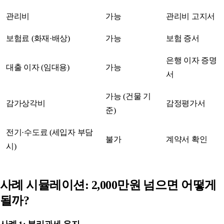
관리비
가능
관리비 고지서
보험료 (화재·배상)
가능
보험 증서
은행 이자 증명
대출 이자 (임대용)
가능
서
가능 (건물 기
감가상각비
감정평가서
준)
전기·수도료 (세입자 부담
불가
계약서 확인
시)
사례 시뮬레이션: 2,000만원 넘으면 어떻게
될까?