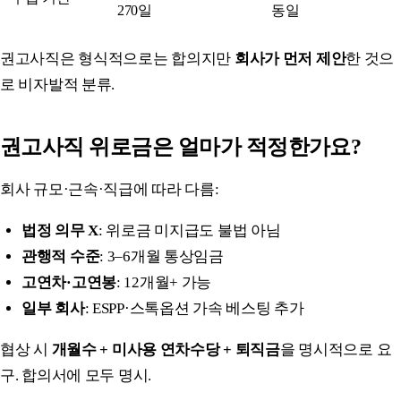
270일
동일
권고사직은 형식적으로는 합의지만
회사가 먼저 제안
한 것으
로 비자발적 분류.
권고사직 위로금은 얼마가 적정한가요?
회사 규모·근속·직급에 따라 다름:
법정 의무 X
: 위로금 미지급도 불법 아님
관행적 수준
: 3–6개월 통상임금
고연차·고연봉
: 12개월+ 가능
일부 회사
: ESPP·스톡옵션 가속 베스팅 추가
협상 시
개월수 + 미사용 연차수당 + 퇴직금
을 명시적으로 요
구. 합의서에 모두 명시.