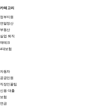
카테고리
정부지원
연말정산
부동산
실업·퇴직
재테크
4대보험
자동차
공공민원
직장인꿀팁
신용·대출
보험
연금