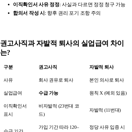
이직확인서 사유 정정
: 사실과 다르면 정정 청구 가능
합의서 작성 시
: 향후 권리 포기 조항 주의
권고사직과 자발적 퇴사의 실업급여 차이
는?
구분
권고사직
자발적 퇴사
사유
회사 권유로 퇴사
본인 의사로 퇴사
실업급여
수급 가능
원칙 X (예외 있음)
이직확인서
비자발적 (23번대 코
자발적 (11번대)
표시
드)
가입 기간 따라 120–
정당 사유 입증 시
수급 기간