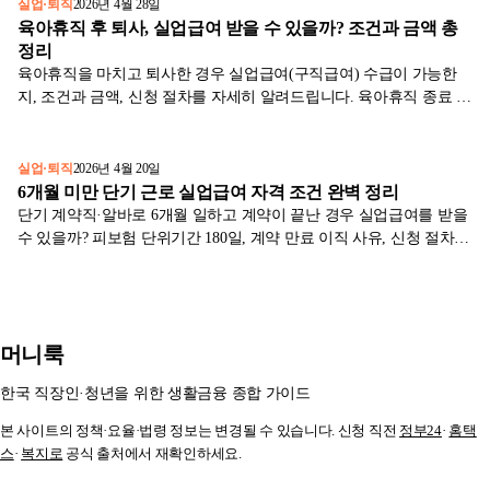
실업·퇴직
2026년 4월 28일
육아휴직 후 퇴사, 실업급여 받을 수 있을까? 조건과 금액 총
정리
육아휴직을 마치고 퇴사한 경우 실업급여(구직급여) 수급이 가능한
지, 조건과 금액, 신청 절차를 자세히 알려드립니다. 육아휴직 종료 후
이직회피 가능성, 자발적 퇴사 사유 인정 기준, 수급액 계산 사례까지
한눈에 확인하세요.
실업·퇴직
2026년 4월 20일
6개월 미만 단기 근로 실업급여 자격 조건 완벽 정리
단기 계약직·알바로 6개월 일하고 계약이 끝난 경우 실업급여를 받을
수 있을까? 피보험 단위기간 180일, 계약 만료 이직 사유, 신청 절차를
고용노동부 기준으로 정리합니다.
머니룩
한국 직장인·청년을 위한 생활금융 종합 가이드
본 사이트의 정책·요율·법령 정보는 변경될 수 있습니다. 신청 직전
정부24
·
홈택
스
·
복지로
공식 출처에서 재확인하세요.