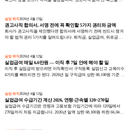
자진퇴사도 인정되는 예외 사유, 회사가 코드를 잘못 적었을 때 정정
방법까지 2026년 기준으로 다룹니다.
실업·퇴직
2026년 4월 15일
권고사직 합의서, 서명 전에 꼭 확인할 5가지 권리와 금액
회사가 권고사직을 제안했다면 합의서에 서명하기 전에 반드시 챙겨
야 할 법적 권리 5가지를 알려드립니다. 퇴직금, 실업급여, 위로금 협
상 팁까지 한눈에 확인하세요.
실업·퇴직
2026년 4월 12일
실업급여 매일 6.6만원 — 이직 후 7일 안에 해야 할 일
이직 후 실업급여 받으려면 이직확인서·구직등록·실업신고·교육이수
4가지를 빠뜨리면 안 된다. 2026년 일 구직급여 상한 68,100원 기준 신
청 절차와 거절되는 흔한 이유까지.
실업·퇴직
2026년 4월 12일
실업급여 수급기간 계산 2026, 연령·근속별 120~270일
실업급여 수급기간은 연령과 고용보험 가입기간에 따라 120일에서
270일까지 차등 지급됩니다. 2026년 일액 상한 68,100원·하한 66,048
원과 연령별 계산 방식을 고용노동부 1차 자료로 정리했습니다.