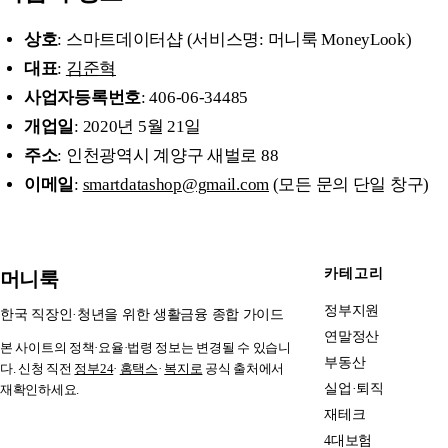
상호
: 스마트데이터샵 (서비스명: 머니룩 MoneyLook)
대표
:
김준혁
사업자등록번호
: 406-06-34485
개업일
: 2020년 5월 21일
주소
: 인천광역시 계양구 새벌로 88
이메일
:
smartdatashop@gmail.com
(모든 문의 단일 창구)
카테고리
머니룩
정부지원
한국 직장인·청년을 위한 생활금융 종합 가이드
연말정산
본 사이트의 정책·요율·법령 정보는 변경될 수 있습니
부동산
다. 신청 직전
정부24
·
홈택스
·
복지로
공식 출처에서
실업·퇴직
재확인하세요.
재테크
4대보험