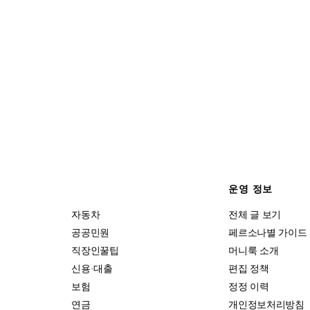
운영 정보
자동차
전체 글 보기
공공민원
페르소나별 가이드
직장인꿀팁
머니룩 소개
신용·대출
편집 정책
보험
정정 이력
연금
개인정보처리방침