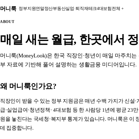
본문 바로가기
머니룩
정부지원
연말정산
부동산
실업·퇴직
재테크
4대보험
전체 +
ABOUT
매일 새는 월급, 한곳에서 
머니룩(MoneyLook)은 한국 직장인·청년이 매일 마주치는 
부 자료에 기반해 풀어 설명하는 생활금융 미디어입니다.
왜 머니룩인가요?
직장인이 받을 수 있는 정부 지원금은 매년 수백 가지가 신설
급·실업급여·청년정책· 4대보험 등 한 사람당 1년에 평균 23
원을 놓친다는 국세청·복지부 통계가 있습니다. 머니룩은 이 
데 집중합니다.