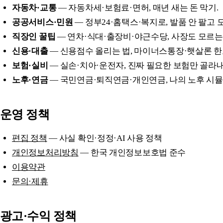
자동차·교통
— 자동차세·보험료·면허, 매년 새는 돈 막기.
공공서비스·민원
— 정부24·홈택스·복지로, 발품 안 팔고 
직장인 꿀팁
— 연차·식대·출장비·야근수당, 사장도 모르는
신용·대출
— 신용점수 올리는 법, 마이너스통장·햇살론 한
보험·실비
— 실손·치아·운전자, 진짜 필요한 보험만 골라내
노후·연금
— 국민연금·퇴직연금·개인연금, 나의 노후 시뮬
운영 정책
편집 정책
— 사실 확인·정정·AI 사용 정책
개인정보처리방침
— 한국 개인정보보호법 준수
이용약관
문의·제휴
광고·수익 정책