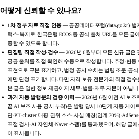
어떻게 신뢰할 수 있나요?
1차 정부 자료 직접 인용
— 공공데이터포털(data.go.kr)·법제처
택스·복지로·한국은행 ECOS 등 공식 출처 URL을 모든 글
증할 수 있도록 합니다.
편집팀 직접 작성·검수
— 2026년 6월부터 모든 신규 글은
공공 출처를 직접 확인해 수동으로 작성합니다. 추정·변동 수
표현으로 구분 표기하고, 법정·공시 수치는 법령 조문·공식
에만 단정 표기합니다. 다만 자격 보유 전문가의 직접 검수
본 글은 일반 정보 제공이지 세무·법률·재무 자문이 아닙니
과거 자동 발행분의 검증 이력
— 2026년 6월 이전 AI 보
끝 AI 보조 사용 공시 부착)은 발행 당시 10단계 자동 게이트(
단·PII·cluster 매핑·권위 소스·사실 매칭(임계 70%)·AdSe
표절 검사·AI 자연체·Naver 스팸)를 통과했으며, 해당 글
이 표시됩니다.