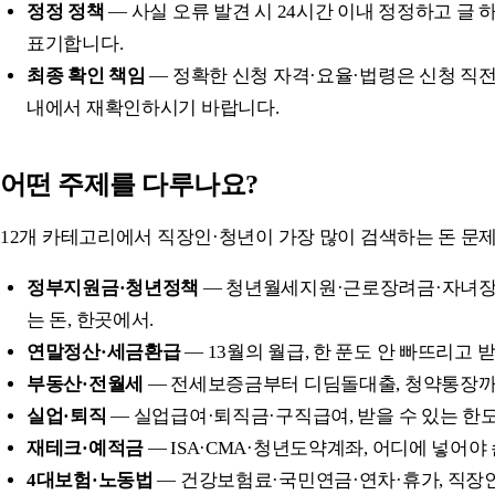
정정 정책
— 사실 오류 발견 시 24시간 이내 정정하고 글
표기합니다.
최종 확인 책임
— 정확한 신청 자격·요율·법령은 신청 직전
내에서 재확인하시기 바랍니다.
어떤 주제를 다루나요?
12개 카테고리에서 직장인·청년이 가장 많이 검색하는 돈 문
정부지원금·청년정책
— 청년월세지원·근로장려금·자녀장려
는 돈, 한곳에서.
연말정산·세금환급
— 13월의 월급, 한 푼도 안 빠뜨리고 받
부동산·전월세
— 전세보증금부터 디딤돌대출, 청약통장까
실업·퇴직
— 실업급여·퇴직금·구직급여, 받을 수 있는 한
재테크·예적금
— ISA·CMA·청년도약계좌, 어디에 넣어야 
4대보험·노동법
— 건강보험료·국민연금·연차·휴가, 직장인