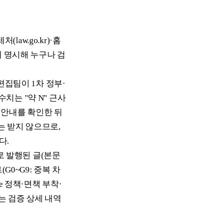
(law.go.kr)·홈
에 명시해 누구나 검
 편집팀이 1차 정부·
치는 "약 N" 근사
 안내를 확인한 뒤
는 받지 않으므로,
다.
조로 발행된 글(본문
G0~G9: 중복 차
nse 정책·면책 부착·
에는 검증 상세 내역