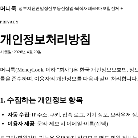
본문 바로가기
머니룩
정부지원
연말정산
부동산
실업·퇴직
재테크
4대보험
전체 +
PRIVACY
개인정보처리방침
시행일: 2026년 4월 29일
머니룩(MoneyLook, 이하 "회사")은 한국 개인정보보호법,
률을 준수하며, 이용자의 개인정보를 다음과 같이 처리합니다.
1. 수집하는 개인정보 항목
자동 수집
: IP 주소, 쿠키, 접속 로그, 기기 정보, 브라우저
이용자 제공
: 문의·제보 시 이메일·이름(선택)
로그인·회원가입 기능은 운영하지 않으므로 별도 회원 정보는