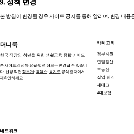
9. 정책 변경
본 방침이 변경될 경우 사이트 공지를 통해 알리며, 변경 내용은
카테고리
머니룩
정부지원
한국 직장인·청년을 위한 생활금융 종합 가이드
연말정산
본 사이트의 정책·요율·법령 정보는 변경될 수 있습니
부동산
다. 신청 직전
정부24
·
홈택스
·
복지로
공식 출처에서
실업·퇴직
재확인하세요.
재테크
4대보험
네트워크