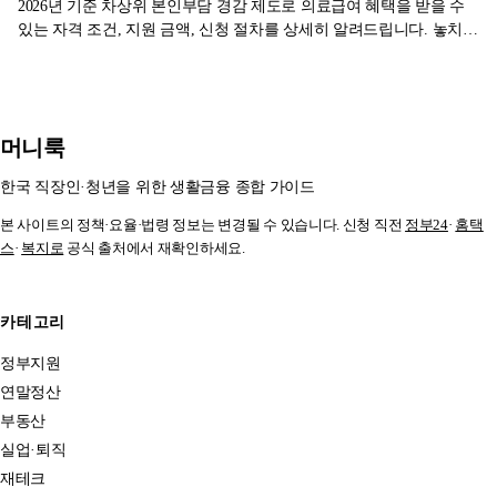
2026년 기준 차상위 본인부담 경감 제도로 의료급여 혜택을 받을 수
있는 자격 조건, 지원 금액, 신청 절차를 상세히 알려드립니다. 놓치기
쉬운 서류와 주의사항도 확인하세요.
머니룩
한국 직장인·청년을 위한 생활금융 종합 가이드
본 사이트의 정책·요율·법령 정보는 변경될 수 있습니다. 신청 직전
정부24
·
홈택
스
·
복지로
공식 출처에서 재확인하세요.
카테고리
정부지원
연말정산
부동산
실업·퇴직
재테크