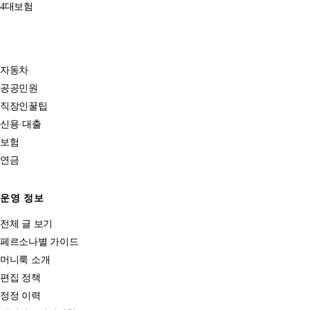
4대보험
자동차
공공민원
직장인꿀팁
신용·대출
보험
연금
운영 정보
전체 글 보기
페르소나별 가이드
머니룩 소개
편집 정책
정정 이력