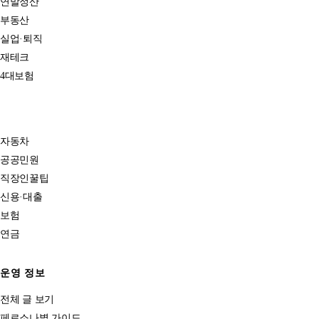
연말정산
부동산
실업·퇴직
재테크
4대보험
자동차
공공민원
직장인꿀팁
신용·대출
보험
연금
운영 정보
전체 글 보기
페르소나별 가이드