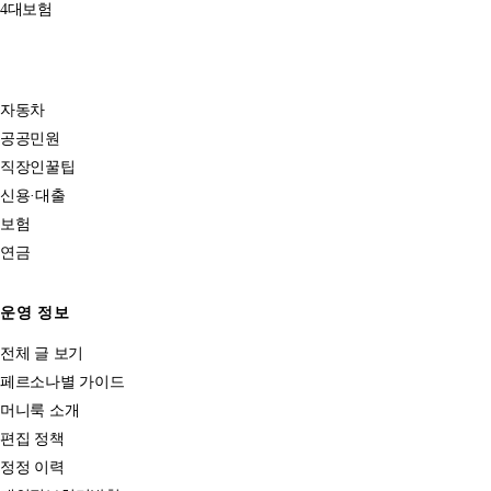
4대보험
자동차
공공민원
직장인꿀팁
신용·대출
보험
연금
운영 정보
전체 글 보기
페르소나별 가이드
머니룩 소개
편집 정책
정정 이력