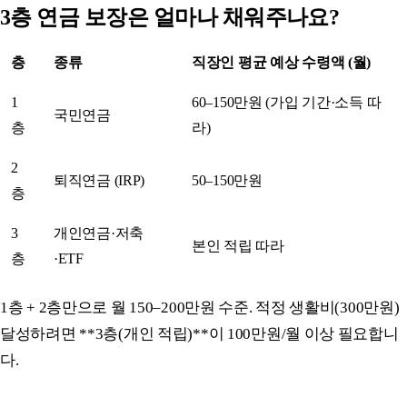
3층 연금 보장은 얼마나 채워주나요?
층
종류
직장인 평균 예상 수령액 (월)
1
60–150만원 (가입 기간·소득 따
국민연금
층
라)
2
퇴직연금 (IRP)
50–150만원
층
3
개인연금·저축
본인 적립 따라
층
·ETF
1층 + 2층만으로 월 150–200만원 수준. 적정 생활비(300만원)
달성하려면 **3층(개인 적립)**이 100만원/월 이상 필요합니
다.