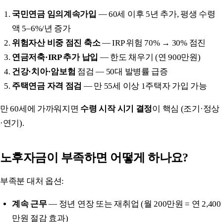
국민연금 임의계속가입
— 60세 이후 5년 추가, 평생 수령
액 5–6%/년 증가
위험자산 비중 점진 축소
— IRP 위험 70% → 30% 점진
연금저축·IRP 추가 납입
— 한도 채우기 (연 900만원)
건강·치아·암보험
점검 — 50대 발병률 급증
주택연금 자격 점검
— 만 55세 이상 1주택자 가입 가능
만 60세에 가까워지면
수령 시작 시기 결정
이 핵심 (조기·정상
·연기).
노후자금이 부족하면 어떻게 하나요?
부족분 대처 옵션:
계속 근무
— 정년 연장 또는 재취업 (월 200만원 = 연 2,400
만원 절감 효과)