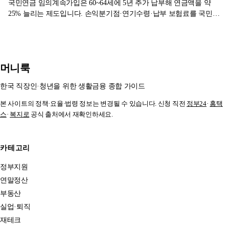
국민연금 임의계속가입은 60~64세에 5년 추가 납부해 연금액을 약
25% 늘리는 제도입니다. 손익분기점·연기수령·납부 보험료를 국민연
금공단 1차 자료로 정리했습니다.
머니룩
한국 직장인·청년을 위한 생활금융 종합 가이드
본 사이트의 정책·요율·법령 정보는 변경될 수 있습니다. 신청 직전
정부24
·
홈택
스
·
복지로
공식 출처에서 재확인하세요.
카테고리
정부지원
연말정산
부동산
실업·퇴직
재테크