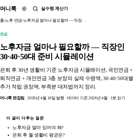
본문 바로가기
머니룩
실수령 계산기
홈
›
노후·연금
›
노후자금 얼마나 필요할까 — 직장…
연금
노후자금 얼마나 필요할까 — 직장인
30·40·50대 준비 시뮬레이션
은퇴 후 30년 생활비 기준 노후자금 시뮬레이션, 국민연금 +
퇴직연금 + 개인연금 3층 보장의 실제 수령액, 30·40·50대별
추가 적립 권장액, 부족분 대처법까지 정리.
머니룩 편집팀
· 2026년 4월 10일 발행
· 데이터 기준 2026년 4월
· 1분 읽기
이 글이 다루는 질문
노후자금 얼마 있어야 해?
은퇴 후 월 생활비 평균은?