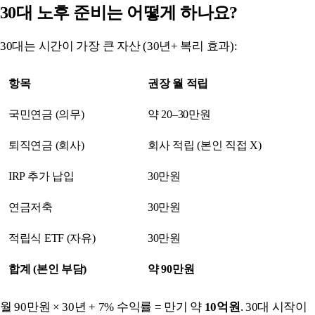
30대 노후 준비는 어떻게 하나요?
30대는 시간이 가장 큰 자산 (30년+ 복리 효과):
항목
권장 월 적립
국민연금 (의무)
약 20–30만원
퇴직연금 (회사)
회사 적립 (본인 직접 X)
IRP 추가 납입
30만원
연금저축
30만원
적립식 ETF (자유)
30만원
합계 (본인 부담)
약 90만원
월 90만원 × 30년 + 7% 수익률 = 만기 약
10억원
. 30대 시작이