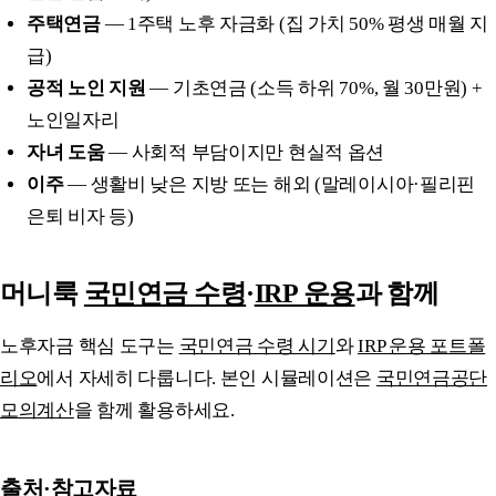
주택연금
— 1주택 노후 자금화 (집 가치 50% 평생 매월 지
급)
공적 노인 지원
— 기초연금 (소득 하위 70%, 월 30만원) +
노인일자리
자녀 도움
— 사회적 부담이지만 현실적 옵션
이주
— 생활비 낮은 지방 또는 해외 (말레이시아·필리핀
은퇴 비자 등)
머니룩
국민연금 수령
·
IRP 운용
과 함께
노후자금 핵심 도구는
국민연금 수령 시기
와
IRP 운용 포트폴
리오
에서 자세히 다룹니다. 본인 시뮬레이션은
국민연금공단
모의계산
을 함께 활용하세요.
출처·참고자료