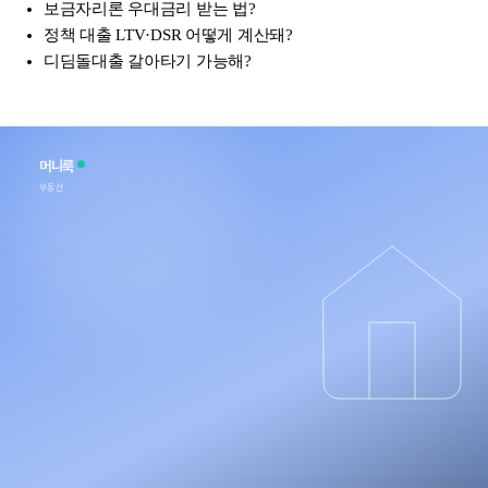
보금자리론 우대금리 받는 법?
정책 대출 LTV·DSR 어떻게 계산돼?
디딤돌대출 갈아타기 가능해?
머니룩
부동산