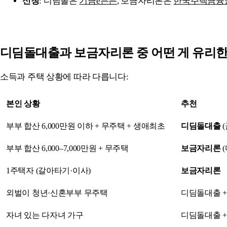
신청
: 디딤돌은
기금e든든
, 보금자리론은
한국주택금융
디딤돌대출과 보금자리론 중 어떤 게 유리
소득과 주택 상황에 따라 다릅니다:
본인 상황
추천
부부 합산 6,000만원 이하 + 무주택 + 생애최초
디딤돌대출
(
부부 합산 6,000–7,000만원 + 무주택
보금자리론
(
1주택자 (갈아타기·이사)
보금자리론
외벌이 청년·신혼부부 무주택
디딤돌대출 +
자녀 있는 다자녀 가구
디딤돌대출 +