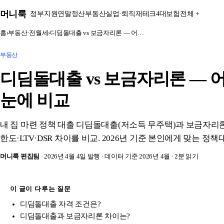
본문 바로가기
머니룩
정부지원
연말정산
부동산
실업·퇴직
재테크
4대보험
전체 +
홈
›
부동산·전월세
›
디딤돌대출 vs 보금자리론 — 어…
부동산
디딤돌대출 vs 보금자리론 — 
눈에 비교
내 집 마련 정책 대출 디딤돌대출(저소득 무주택)과 보금자리론
한도·LTV·DSR 차이를 비교. 2026년 기준 본인에게 맞는 정책
머니룩 편집팀
· 2026년 4월 4일 발행
· 데이터 기준 2026년 4월
· 2분 읽기
이 글이 다루는 질문
디딤돌대출 자격 조건은?
디딤돌대출과 보금자리론 차이는?