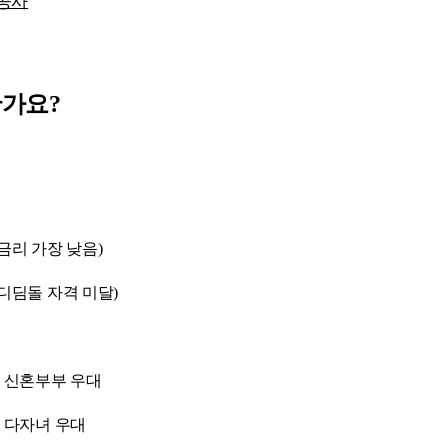
공사
한가요?
금리 가장 낮음)
디딤돌 자격 미달)
 신혼부부 우대
 다자녀 우대