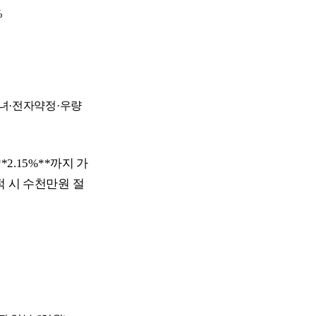
%
녀·전자약정·우량
2.15%**까지 가
누적 시 수천만원 절