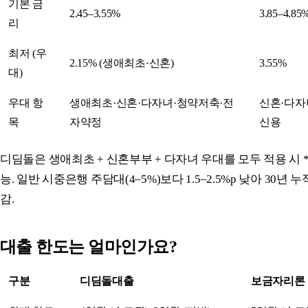
기본 금
2.45–3.55%
3.85–4.85
리
최저 (우
2.15% (생애최초·신혼)
3.55%
대)
우대 항
생애최초·신혼·다자녀·청약저축·전
신혼·다자
목
자약정
신용
디딤돌은 생애최초 + 신혼부부 + 다자녀 우대를 모두 적용 시 **
능. 일반 시중은행 주담대(4–5%)보다 1.5–2.5%p 낮아 30년 
감.
대출 한도는 얼마인가요?
구분
디딤돌대출
보금자리론