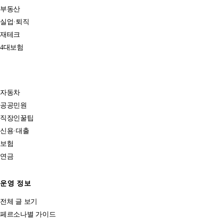
부동산
실업·퇴직
재테크
4대보험
자동차
공공민원
직장인꿀팁
신용·대출
보험
연금
운영 정보
전체 글 보기
페르소나별 가이드