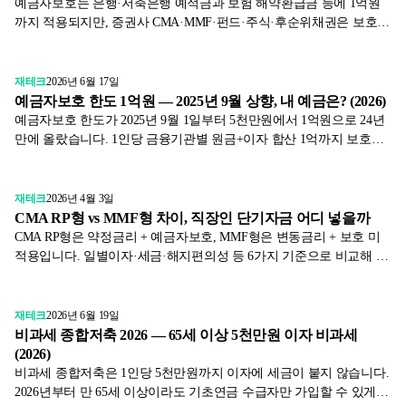
예금자보호는 은행·저축은행 예적금과 보험 해약환급금 등에 1억원
까지 적용되지만, 증권사 CMA·MMF·펀드·주식·후순위채권은 보호되
지 않습니다. 보호되는 상품과 안 되는 상품을 구분하고, 파킹통장
·CMA의 차이를 정리했습니다.
재테크
2026년 6월 17일
예금자보호 한도 1억원 — 2025년 9월 상향, 내 예금은? (2026)
예금자보호 한도가 2025년 9월 1일부터 5천만원에서 1억원으로 24년
만에 올랐습니다. 1인당 금융기관별 원금+이자 합산 1억까지 보호되
며 별도 신청은 필요 없습니다. 은행·저축은행·새마을금고 적용 범위
와 분산 예치 요령을 정리했습니다.
재테크
2026년 4월 3일
CMA RP형 vs MMF형 차이, 직장인 단기자금 어디 넣을까
CMA RP형은 약정금리 + 예금자보호, MMF형은 변동금리 + 보호 미
적용입니다. 일별이자·세금·해지편의성 등 6가지 기준으로 비교해 직
장인 단기자금 운용 전략을 금감원 1차 자료로 정리했습니다.
재테크
2026년 6월 19일
비과세 종합저축 2026 — 65세 이상 5천만원 이자 비과세
(2026)
비과세 종합저축은 1인당 5천만원까지 이자에 세금이 붙지 않습니다.
2026년부터 만 65세 이상이라도 기초연금 수급자만 가입할 수 있게