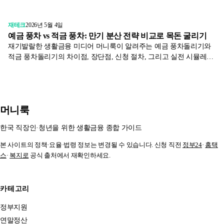
바뀌었습니다. 가입 대상과 한도, 일반 예금과의 차이를 정리했습니
다.
재테크
2026년 5월 4일
예금 풍차 vs 적금 풍차: 만기 분산 전략 비교로 목돈 굴리기
재기발랄한 생활금융 미디어 머니룩이 알려주는 예금 풍차돌리기와
적금 풍차돌리기의 차이점, 장단점, 신청 절차, 그리고 실전 시뮬레이
션까지. 2026년 기준 최신 정보로 만기 분산 전략을 완벽히 분석합니
다.
머니룩
한국 직장인·청년을 위한 생활금융 종합 가이드
본 사이트의 정책·요율·법령 정보는 변경될 수 있습니다. 신청 직전
정부24
·
홈택
스
·
복지로
공식 출처에서 재확인하세요.
카테고리
정부지원
연말정산