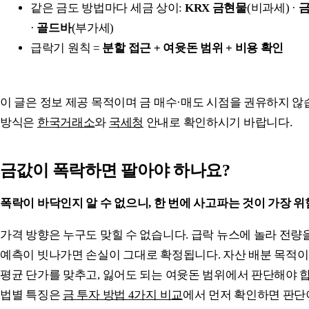
같은 금도 방법마다 세금 상이:
KRX 금현물
(비과세) ·
·
골드바
(부가세)
급락기 원칙 =
분할 접근 + 여윳돈 범위 + 비용 확인
이 글은 정보 제공 목적이며 금 매수·매도 시점을 권유하지 않
방식은
한국거래소
와
국세청
안내로 확인하시기 바랍니다.
금값이 폭락하면 팔아야 하나요?
폭락이 바닥인지 알 수 없으니, 한 번에 사고파는 것이 가장 
가격 방향은 누구도 맞힐 수 없습니다. 급락 뉴스에 놀라 전량
예측이 빗나가면 손실이 그대로 확정됩니다. 자산 배분 목적이
평균 단가를 맞추고, 잃어도 되는 여윳돈 범위에서 판단해야 합
법별 특징은
금 투자 방법 4가지 비교
에서 먼저 확인하면 판단