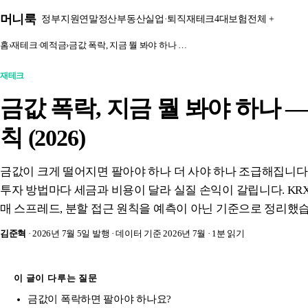
본문 바로가기
머니룩
정부지원
연말정산
부동산
실업·퇴직
재테크
4대보험
전체 +
홈
›
재테크·예적금
›
금값 폭락, 지금 뭘 봐야 하나 …
재테크
금값 폭락, 지금 뭘 봐야 하나 
칙 (2026)
금값이 크게 떨어지면 팔아야 하나 더 사야 하나 조급해집니다.
투자 방법마다 세금과 비용이 달라 실질 손익이 갈립니다. KR
매 스프레드, 분할 접근 원칙을 예측이 아닌 기준으로 정리했
김준혁
· 2026년 7월 5일 발행
· 데이터 기준 2026년 7월
· 1분 읽기
이 글이 다루는 질문
금값이 폭락하면 팔아야 하나요?