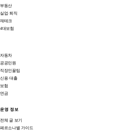
부동산
실업·퇴직
재테크
4대보험
자동차
공공민원
직장인꿀팁
신용·대출
보험
연금
운영 정보
전체 글 보기
페르소나별 가이드