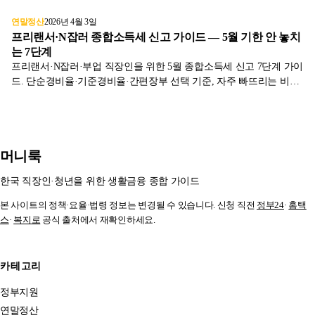
연말정산
2026년 4월 3일
프리랜서·N잡러 종합소득세 신고 가이드 — 5월 기한 안 놓치
는 7단계
프리랜서·N잡러·부업 직장인을 위한 5월 종합소득세 신고 7단계 가이
드. 단순경비율·기준경비율·간편장부 선택 기준, 자주 빠뜨리는 비용
항목, 환급·납부 시점까지 2026년 기준 정리.
머니룩
한국 직장인·청년을 위한 생활금융 종합 가이드
본 사이트의 정책·요율·법령 정보는 변경될 수 있습니다. 신청 직전
정부24
·
홈택
스
·
복지로
공식 출처에서 재확인하세요.
카테고리
정부지원
연말정산