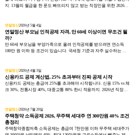
지. 13월의 월급을 한 푼도 빠뜨리지 않고 받는 직장인을 위한 2026년
연말정산 누락 공제 8가지 완전 정리. 평균 23만원을 더 받을 수 있는
항목별 자격·한도·서류 가이드.
연말정산
2026년 5월 4일
연말정산 부모님 인적공제 자격, 만 60세 이상이면 무조건 될
까?
만 60세 부모님을 부양가족으로 올려 인적공제를 받으려면 연소득
100만 원 이하 등 조건이 있습니다. 국세청 기준과 자주 실수하는 케
이스를 정리합니다.
연말정산
2026년 4월 3일
신용카드 공제 계산법, 25% 초과부터 진짜 공제 시작
신용카드 공제는 총급여 25%를 초과해야 시작됩니다. 신용 15% vs 체
크 30%, 전통시장 40%, 대중교통 80% 한시 적용까지. 2026년 직장인
카드 사용 전략을 국세청 1차 자료로 정리했습니다.
연말정산
2026년 7월 20일
주택청약 소득공제 2026, 무주택 세대주 연 300만원 40% 조건
총정리
주택청약종합저축 소득공제는 총급여 7천만원 이하 무주택 세대주가
연 300만원 납입액의 40%, 최대 120만원을 근로소득에서 빼주는 제도