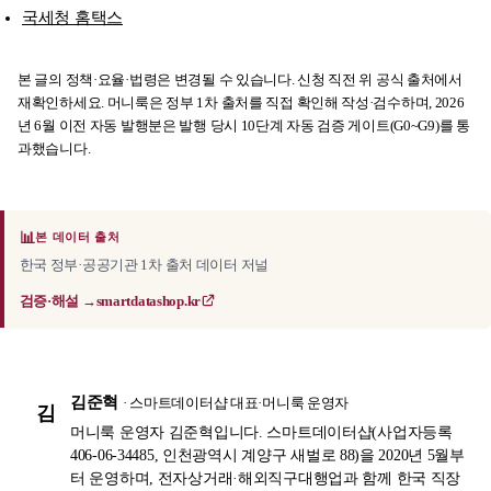
국세청 홈택스
본 글의 정책·요율·법령은 변경될 수 있습니다. 신청 직전 위 공식 출처에서
재확인하세요. 머니룩은 정부 1차 출처를 직접 확인해 작성·검수하며, 2026
년 6월 이전 자동 발행분은 발행 당시 10단계 자동 검증 게이트(G0~G9)를 통
과했습니다.
📊
본 데이터 출처
한국 정부·공공기관 1차 출처 데이터 저널
검증·해설 →
smartdatashop.kr
김준혁
· 스마트데이터샵 대표·머니룩 운영자
김
머니룩 운영자 김준혁입니다. 스마트데이터샵(사업자등록
406-06-34485, 인천광역시 계양구 새벌로 88)을 2020년 5월부
터 운영하며, 전자상거래·해외직구대행업과 함께 한국 직장