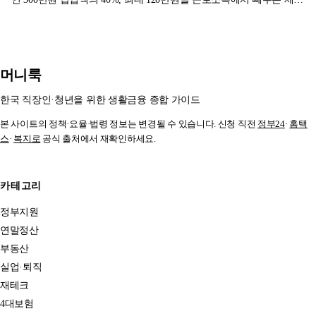
입니다. 2026년부터 배우자 납입액 합산이 가능해진 점, 무주택확인
서 제출, 중도해지 추징까지 소득세법 기준으로 정리했습니다.
머니룩
한국 직장인·청년을 위한 생활금융 종합 가이드
본 사이트의 정책·요율·법령 정보는 변경될 수 있습니다. 신청 직전
정부24
·
홈택
스
·
복지로
공식 출처에서 재확인하세요.
카테고리
정부지원
연말정산
부동산
실업·퇴직
재테크
4대보험