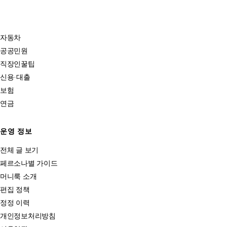
자동차
공공민원
직장인꿀팁
신용·대출
보험
연금
운영 정보
전체 글 보기
페르소나별 가이드
머니룩 소개
편집 정책
정정 이력
개인정보처리방침