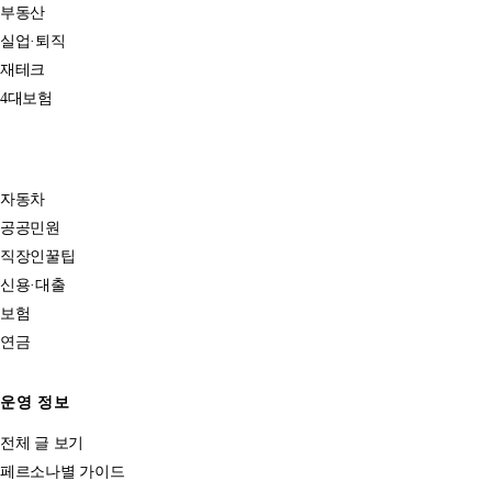
부동산
실업·퇴직
재테크
4대보험
자동차
공공민원
직장인꿀팁
신용·대출
보험
연금
운영 정보
전체 글 보기
페르소나별 가이드