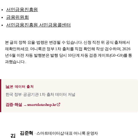
서민금융진흥원
금융위원회
서민금융진흥원 서민금융콜센터
본 글의 정책·요율·법령은 변경될 수 있습니다. 신청 직전 위 공식 출처에서
재확인하세요. 머니룩은 정부 1차 출처를 직접 확인해 작성·검수하며, 2026
년 6월 이전 자동 발행분은 발행 당시 10단계 자동 검증 게이트(G0~G9)를 통
과했습니다.
📊
본 데이터 출처
한국 정부·공공기관 1차 출처 데이터 저널
검증·해설 →
smartdatashop.kr
김준혁
· 스마트데이터샵 대표·머니룩 운영자
김