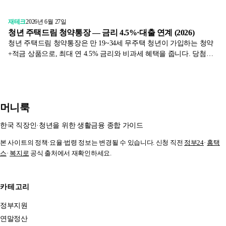
재테크
2026년 6월 27일
청년 주택드림 청약통장 — 금리 4.5%·대출 연계 (2026)
청년 주택드림 청약통장은 만 19~34세 무주택 청년이 가입하는 청약
+적금 상품으로, 최대 연 4.5% 금리와 비과세 혜택을 줍니다. 당첨되
면 저리(최저 연 2.2%)의 주택드림대출로 이어집니다. 가입 조건과 대
출 연계 혜택을 정리했습니다.
머니룩
한국 직장인·청년을 위한 생활금융 종합 가이드
본 사이트의 정책·요율·법령 정보는 변경될 수 있습니다. 신청 직전
정부24
·
홈택
스
·
복지로
공식 출처에서 재확인하세요.
카테고리
정부지원
연말정산