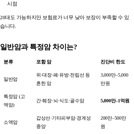
시점
20대도 가능하지만 보험료가 너무 낮아 보장이 부족할 수 있
습니다.
일반암과 특정암 차이는?
분류
포함 암
진단비 한도
위·대장·폐·유방·전립선 등
3,000만–5,000
일반암
흔한 암
만원
특정암 (고
간·췌장·뇌·식도·골수암
5,000만–1억원
액암)
갑상선·기타피부암·경계성
200만–500만
소액암
종양
원