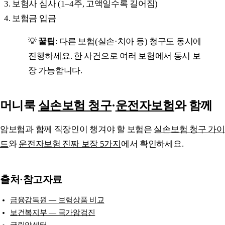
보험사 심사 (1–4주, 고액일수록 길어짐)
보험금 입금
💡
꿀팁
: 다른 보험(실손·치아 등) 청구도 동시에
진행하세요. 한 사건으로 여러 보험에서 동시 보
장 가능합니다.
머니룩
실손보험 청구
·
운전자보험
와 함께
암보험과 함께 직장인이 챙겨야 할 보험은
실손보험 청구 가이
드
와
운전자보험 진짜 보장 5가지
에서 확인하세요.
출처·참고자료
금융감독원 — 보험상품 비교
보건복지부 — 국가암검진