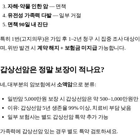
자해·약물 인한 암
— 면책
유전성 가족력 다발
— 일부 거절
면책 90일 내 진단
특히 1번(고지의무)은 가입 후 1–2년 청구 시 집중 조사 대상이
며, 위반 발견 시
계약 해지 + 보험금 미지급
가능합니다.
갑상선암은 정말 보장이 적나요?
네, 대부분의 암보험에서
소액암
으로 분류:
일반암 5,000만원 보장 시 갑상선암은 약 500–1,000만원만
이유: 갑상선암 5년 생존율 99% 이상, 치료비 부담 낮음
일부 보험사는 별도 갑상선암 특약 추가 가능
가족력에 갑상선암 있는 경우 별도 특약 검토하세요.