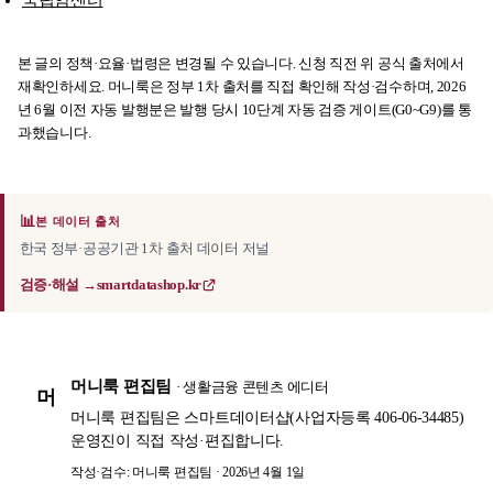
국립암센터
본 글의 정책·요율·법령은 변경될 수 있습니다. 신청 직전 위 공식 출처에서
재확인하세요. 머니룩은 정부 1차 출처를 직접 확인해 작성·검수하며, 2026
년 6월 이전 자동 발행분은 발행 당시 10단계 자동 검증 게이트(G0~G9)를 통
과했습니다.
📊
본 데이터 출처
한국 정부·공공기관 1차 출처 데이터 저널
검증·해설 →
smartdatashop.kr
머니룩 편집팀
· 생활금융 콘텐츠 에디터
머
머니룩 편집팀은 스마트데이터샵(사업자등록 406-06-34485)
운영진이 직접 작성·편집합니다.
작성·검수: 머니룩 편집팀 · 2026년 4월 1일