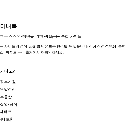
름까지 표와 함께 2026년 기준으로 정리했습니다.
머니룩
한국 직장인·청년을 위한 생활금융 종합 가이드
본 사이트의 정책·요율·법령 정보는 변경될 수 있습니다. 신청 직전
정부24
·
홈택
스
·
복지로
공식 출처에서 재확인하세요.
카테고리
정부지원
연말정산
부동산
실업·퇴직
재테크
4대보험