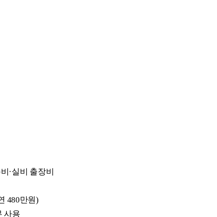
비·실비 출장비
연 480만원)
무 사용