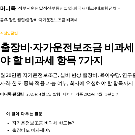
본문 바로가기
머니룩
정부지원
연말정산
부동산
실업·퇴직
재테크
4대보험
전체 +
홈
›
직장인 꿀팁
›
출장비·자가운전보조금 비과세 — …
직장인꿀팁
출장비·자가운전보조금 비과세 
야 할 비과세 항목 7가지
월 20만원 자가운전보조금, 실비 변상 출장비, 육아수당, 연
자격·한도·중복 적용 가능 여부, 회사에 요청해야 할 항목까지 
머니룩 편집팀
· 2026년 4월 1일 발행
· 데이터 기준 2026년 4월
· 1분 읽기
이 글이 다루는 질문
자가운전보조금 비과세 한도는?
출장비도 비과세야?