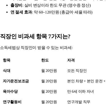
출장비
: 실비 변상이라 한도 무관 (영수증 정산)
연 절세 효과
: 약 60–120만원 (총급여·세율 따라)
직장인 비과세 항목 7가지는?
소득세법상 직장인이 받을 수 있는 비과세:
항목
한도
자격
식대
월 20만원
모든 직장인
자가운전보조금
월 20만원
본인 차량 + 본인 운전 
육아수당
월 20만원
만 6세 이하 자녀
연구활동비
월 20만원
연구개발 직무