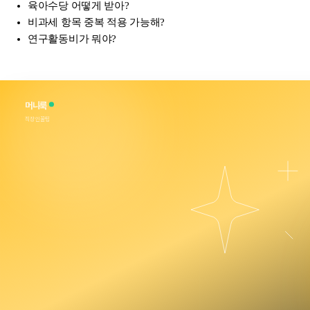
육아수당 어떻게 받아?
비과세 항목 중복 적용 가능해?
연구활동비가 뭐야?
머니룩
직장인꿀팁