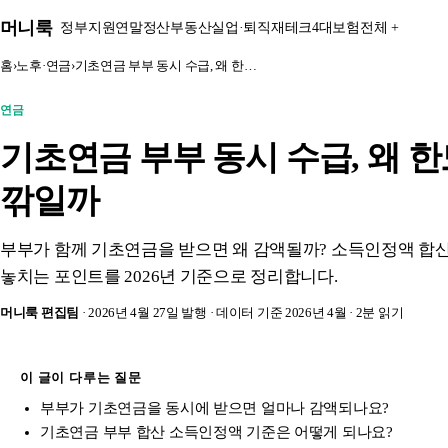
본문 바로가기
머니룩
정부지원
연말정산
부동산
실업·퇴직
재테크
4대보험
전체 +
홈
›
노후·연금
›
기초연금 부부 동시 수급, 왜 한…
연금
기초연금 부부 동시 수급, 왜 
깎일까
부부가 함께 기초연금을 받으면 왜 감액될까? 소득인정액 합산 
놓치는 포인트를 2026년 기준으로 정리합니다.
머니룩 편집팀
· 2026년 4월 27일 발행
· 데이터 기준 2026년 4월
· 2분 읽기
이 글이 다루는 질문
부부가 기초연금을 동시에 받으면 얼마나 감액되나요?
기초연금 부부 합산 소득인정액 기준은 어떻게 되나요?