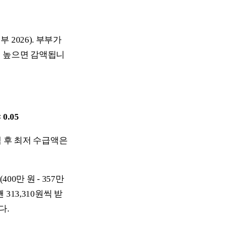
2026). 부부가
이 높으면 감액됩니
0.05
 후 최저 수급액은
0만 원 - 357만
뺀 313,310원씩 받
다.