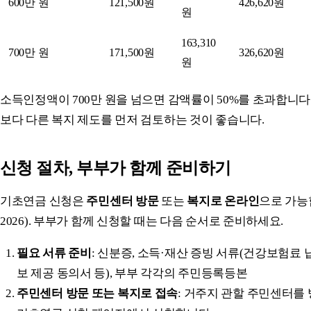
600만 원
121,500원
426,620원
원
163,310
700만 원
171,500원
326,620원
원
소득인정액이 700만 원을 넘으면 감액률이 50%를 초과합니다
보다 다른 복지 제도를 먼저 검토하는 것이 좋습니다.
신청 절차, 부부가 함께 준비하기
기초연금 신청은
주민센터 방문
또는
복지로 온라인
으로 가능
2026). 부부가 함께 신청할 때는 다음 순서로 준비하세요.
필요 서류 준비
: 신분증, 소득·재산 증빙 서류(건강보험료 
보 제공 동의서 등), 부부 각각의 주민등록등본
주민센터 방문 또는 복지로 접속
: 거주지 관할 주민센터를