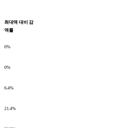
최대액 대비 감
액률
0%
0%
6.4%
21.4%