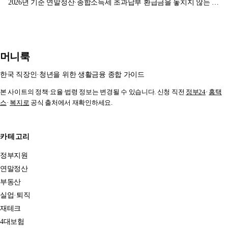
2026년 기준 연말정산·종합소득세 초과납부 환급금을 놓치지 않는 법
을 알려드립니다.
머니룩
한국 직장인·청년을 위한 생활금융 종합 가이드
본 사이트의 정책·요율·법령 정보는 변경될 수 있습니다. 신청 직전
정부24
·
홈택
스
·
복지로
공식 출처에서 재확인하세요.
카테고리
정부지원
연말정산
부동산
실업·퇴직
재테크
4대보험