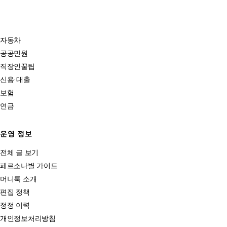
자동차
공공민원
직장인꿀팁
신용·대출
보험
연금
운영 정보
전체 글 보기
페르소나별 가이드
머니룩 소개
편집 정책
정정 이력
개인정보처리방침