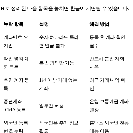
표로 정리한 다음 항목을 놓치면 환급이 지연될 수 있습니다.
누락 항목
설명
해결 방법
계좌번호 오
숫자 하나라도 틀리
등록 후 계좌 확인
기입
면 입금 불가
필수
타인 명의 계
반드시 본인 계좌
본인 명의만 가능
좌 등록
사용
휴면 계좌 등
1년 이상 거래 없는
최근 거래 내역 확
록
계좌
인
증권계좌
은행 보통예금 계좌
일부만 허용
·CMA 등록
권장
외국인 등록
외국인은 추가 정보
홈택스 외국인 전용
번호 누락
필요
메뉴 이용