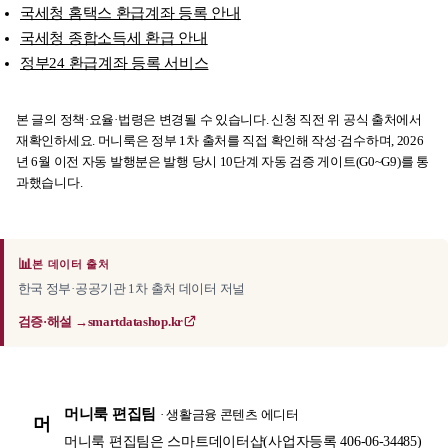
국세청 홈택스 환급계좌 등록 안내
국세청 종합소득세 환급 안내
정부24 환급계좌 등록 서비스
본 글의 정책·요율·법령은 변경될 수 있습니다. 신청 직전 위 공식 출처에서
재확인하세요. 머니룩은 정부 1차 출처를 직접 확인해 작성·검수하며, 2026
년 6월 이전 자동 발행분은 발행 당시 10단계 자동 검증 게이트(G0~G9)를 통
과했습니다.
📊
본 데이터 출처
한국 정부·공공기관 1차 출처 데이터 저널
검증·해설 →
smartdatashop.kr
머니룩 편집팀
· 생활금융 콘텐츠 에디터
머
머니룩 편집팀은 스마트데이터샵(사업자등록 406-06-34485)