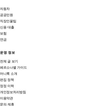
자동차
공공민원
직장인꿀팁
신용·대출
보험
연금
운영 정보
전체 글 보기
페르소나별 가이드
머니룩 소개
편집 정책
정정 이력
개인정보처리방침
이용약관
문의·제휴