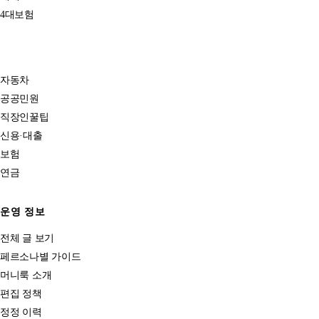
4대보험
자동차
공공민원
직장인꿀팁
신용·대출
보험
연금
운영 정보
전체 글 보기
페르소나별 가이드
머니룩 소개
편집 정책
정정 이력