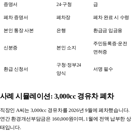
증명서
24·구청
급
폐차 증명서
폐차장
폐차 완료 시 수령
본인 통장 사본
은행
환급금 입금용
주민등록증·운전
신분증
본인 소지
면허증
구청·정부24
환급 신청서
서명 필수
양식
사례 시뮬레이션: 3,000cc 경유차 폐차
직장인 A씨는 3,000cc 경유차를 2026년 9월에 폐차했습니다.
연간 환경개선부담금은 160,000원이며, 1월에 전액 납부한 상
태입니다.