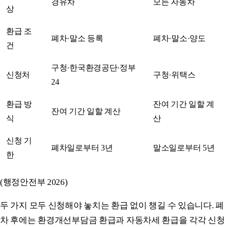
경유차
모든 자동차
상
환급 조
폐차·말소 등록
폐차·말소·양도
건
구청·한국환경공단·정부
신청처
구청·위택스
24
환급 방
잔여 기간 일할 계
잔여 기간 일할 계산
식
산
신청 기
폐차일로부터 3년
말소일로부터 5년
한
(행정안전부 2026)
두 가지 모두 신청해야 놓치는 환급 없이 챙길 수 있습니다. 폐
차 후에는 환경개선부담금 환급과 자동차세 환급을 각각 신청