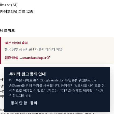
llms.txt (AI)
카테고리별 피드 12종
네트워크
📊
본 데이터 출처
한국 정부·공공기관 1차 출처 데이터 저널
검증·해설 →
smartdatashop.kr
쿠키와 광고 동의 안내
사업자 정보
머니룩은 사이트 분석(Google Analytics)과 맞춤형 광고(Google
AdSense)를 위해 쿠키를 사용합니다. 동의하지 않으셔도 사이트를 정
상호: 스마트데이터샵
·
서비스명: 머니룩 (MoneyLook)
대표: 김준혁
상적으로 이용할 수 있으며, 광고는 비개인화 형태로 제공됩니다.
개
사업자등록번호: 406-06-34485
주소: 인천광역시 계양구 새벌로 88
인정보처리방침
이메일:
smartdatashop@gmail.com
동의 안 함
동의
© 2026 머니룩 (MoneyLook). All rights reserved.
광고: 본 사이트는 Google AdSense를 통해 광고 수익을 받으며, 본문과 명확히 구분됩니다.