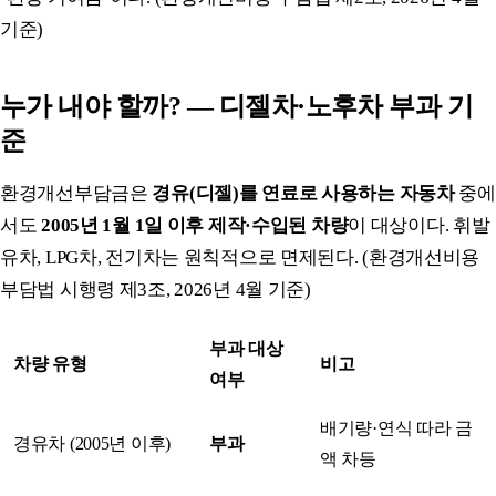
기준)
누가 내야 할까? — 디젤차·노후차 부과 기
준
환경개선부담금은
경유(디젤)를 연료로 사용하는 자동차
중에
서도
2005년 1월 1일 이후 제작·수입된 차량
이 대상이다. 휘발
유차, LPG차, 전기차는 원칙적으로 면제된다. (환경개선비용
부담법 시행령 제3조, 2026년 4월 기준)
부과 대상
차량 유형
비고
여부
배기량·연식 따라 금
경유차 (2005년 이후)
부과
액 차등