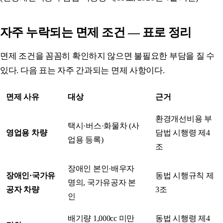
자주 누락되는 면제 조건 — 표로 정리
면제 조건을 꼼꼼히 확인하지 않으면 불필요한 부담을 질 수
있다. 다음 표는 자주 간과되는 면제 사항이다.
면제 사유
대상
근거
환경개선비용 부
택시·버스·화물차 (사
영업용 차량
담법 시행령 제4
업용 등록)
조
장애인 본인·배우자
장애인·국가유
동법 시행규칙 제
명의, 국가유공자 본
공자 차량
3조
인
배기량 1,000cc 미만
동법 시행령 제4