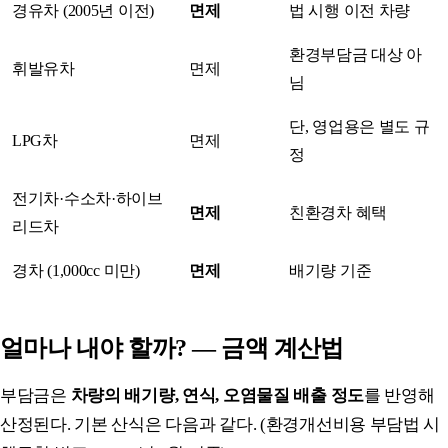
경유차 (2005년 이전)
면제
법 시행 이전 차량
환경부담금 대상 아
휘발유차
면제
님
단, 영업용은 별도 규
LPG차
면제
정
전기차·수소차·하이브
면제
친환경차 혜택
리드차
경차 (1,000cc 미만)
면제
배기량 기준
얼마나 내야 할까? — 금액 계산법
부담금은
차량의 배기량, 연식, 오염물질 배출 정도
를 반영해
산정된다. 기본 산식은 다음과 같다. (환경개선비용 부담법 시