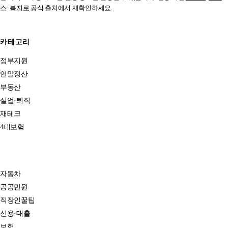
스
·
복지로
공식 출처에서 재확인하세요.
카테고리
정부지원
연말정산
부동산
실업·퇴직
재테크
4대보험
자동차
공공민원
직장인꿀팁
신용·대출
보험