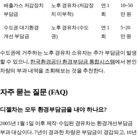
배출가스 저감장치
노후 경유차 (저감장
연 1
10~50
부담금
치 미부착)
회
만 원
수도권 대기환경
노후 경유차 (수도
연 1
5~20
개선 부담금
권)
회
만 원
수도권에 거주하는 노후 경유차 소유자는 추가 부담금이 발생
할 수 있으니,
한국환경공단 환경부담금 통합시스템
에서 본인
차량의 부과 내역을 조회해보는 것을 추천한다.
자주 묻는 질문 (FAQ)
디젤차는 모두 환경부담금을 내야 하나요?
2005년 1월 1일 이후 제작·수입된 경유차는 환경개선부담금
부과 대상이다. 7년이 경과한 차량은 부담금이 경감되고, 10년