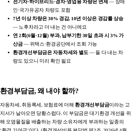
전기차·하이브리드·경차·영업용 차량은 면제
— 장애
인·국가유공자 차량도 포함
7년 이상 차량은 30% 경감, 10년 이상은 경감률 상승
— 노후차라고 더 내는 건 아니에요
연 2회(6월·12월) 부과, 납부기한 30일 초과 시 3% 가
산금
— 위택스·환경공단에서 조회 가능
환경개선부담금은 자동차세와 별도
— 둘 다 내는 차
량도 있으니 미리 확인 필요
환경부담금, 왜 내야 할까?
자동차세, 취등록세, 보험료에 더해
환경개선부담금
이라는 고
지서가 날아오면 당황스럽다. 이 부담금은 대기환경 개선을 위
해 오염물질을 배출하는 차량 소유자에게 부과하는 일종의
‘환경 기여금’이다. (환경개선비용 부담법 제2조, 2026년 4월