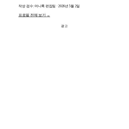
작성·검수: 머니룩 편집팀 · 2026년 5월 2일
프로필 전체 보기 →
광고