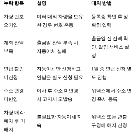
누락 항목
설명
대처 방법
차량 번호
여러 대의 차량을 보유
등록증 확인 후 정
오기입
한 경우 번호 혼동
확히 입력
출금일 전 잔액 확
계좌 잔액
출금일 잔액 부족 시
인, 알림 서비스 설
부족
자동이체 실패
정
연납 할인
자동이체만 신청하고
1월 중 연납 신청 별
미신청
연납은 별도 신청 필요
도 진행
주소 변경
이사 후 주소 미변경
위택스에서 주소 변
미반영
시 고지서 오발송
경 즉시 등록
차량 매각·
불필요한 자동이체 지
위택스 또는 관할
폐차 후 미
속
구청에 해지 신청
해지