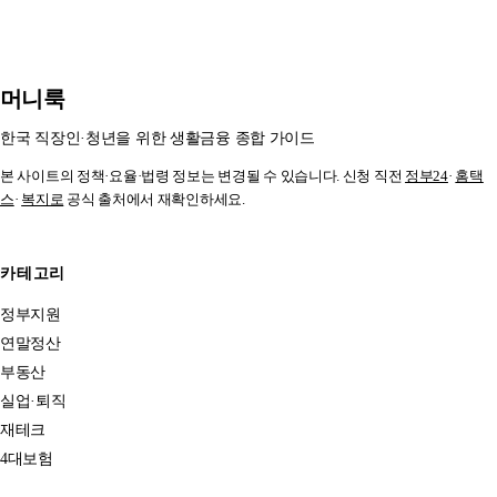
을 표와 함께 정리했습니다.
머니룩
한국 직장인·청년을 위한 생활금융 종합 가이드
본 사이트의 정책·요율·법령 정보는 변경될 수 있습니다. 신청 직전
정부24
·
홈택
스
·
복지로
공식 출처에서 재확인하세요.
카테고리
정부지원
연말정산
부동산
실업·퇴직
재테크
4대보험