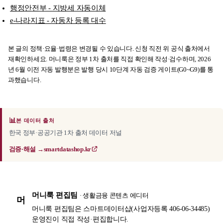
행정안전부 - 지방세 자동이체
e-나라지표 - 자동차 등록 대수
본 글의 정책·요율·법령은 변경될 수 있습니다. 신청 직전 위 공식 출처에서
재확인하세요. 머니룩은 정부 1차 출처를 직접 확인해 작성·검수하며, 2026
년 6월 이전 자동 발행분은 발행 당시 10단계 자동 검증 게이트(G0~G9)를 통
과했습니다.
📊
본 데이터 출처
한국 정부·공공기관 1차 출처 데이터 저널
검증·해설 →
smartdatashop.kr
머니룩 편집팀
· 생활금융 콘텐츠 에디터
머
머니룩 편집팀은 스마트데이터샵(사업자등록 406-06-34485)
운영진이 직접 작성·편집합니다.